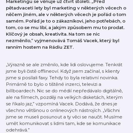
Marketingu se věnuje už čtvrt století. „Před
pětadvaceti lety byl marketing v některých věcech o
něčem jiném, ale v některých věcech je pořád o tom
samém. Pořád je to o zákazníkovi, jeho potřebách, o
tom, co se mu líbí, a jakým způsobem mu to prodat.
Klíčový je obsah, kreativita. Na tom se nic
nezměnilo,” vyjmenovává Tomáš Vacek, který byl
ranním hostem na Rádiu ZET.
„Výrazně se ale změnilo, kde lidi oslovujeme. Tenkrát
jsme byli čistě offlineoví. Když jsem začínal, s klienty
jsme si posílali faxy. Tehdy to byla relativní novinka.
Primárně to bylo o tištěné inzerci, televizi a
billboardech. Nic se do médií nepředávalo digitálně,
ale na filmech, později na velkých disketách, kterým
se říkalo jaz,” vzpomíná Vacek. Dodává, že dnes je
všechno většinou o onlineových nástrojích. „Všichni
jsme se museli posunout a ty věci se naučit. Musíme
umět komunikovat s lidmi tam, kde se komunikace
odehrává.”