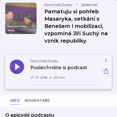
Ranní host Dvojky
Společnost
Pamatuju si pohřeb
Masaryka, setkání s
Benešem i mobilizaci,
vzpomíná Jiří Suchý na
vznik republiky
Ranní host Dvojky
Poslechněte si podcast
27. 10. 2018
30 min
INFO
KOMENTÁŘE
O epizodě podcastu