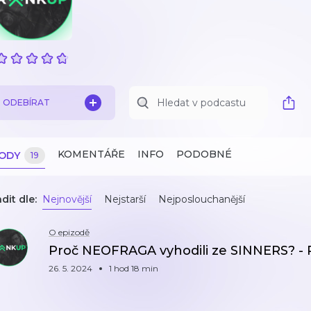
ODEBÍRAT
KOMENTÁŘE
INFO
PODOBNÉ
ZODY
19
dit dle:
Nejnovější
Nejstarší
Nejposlouchanější
O epizodě
Proč NEOFRAGA vyhodili ze SINNERS? -
26. 5. 2024
1 hod 18 min