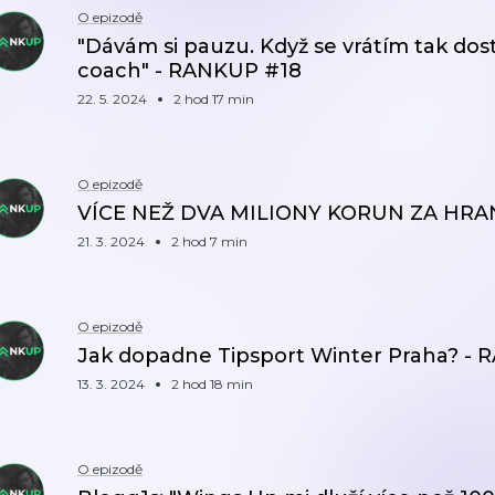
O epizodě
"Dávám si pauzu. Když se vrátím tak do
coach" - RANKUP #18
22. 5. 2024
2 hod 17 min
O epizodě
VÍCE NEŽ DVA MILIONY KORUN ZA HRAN
21. 3. 2024
2 hod 7 min
O epizodě
Jak dopadne Tipsport Winter Praha? -
13. 3. 2024
2 hod 18 min
O epizodě