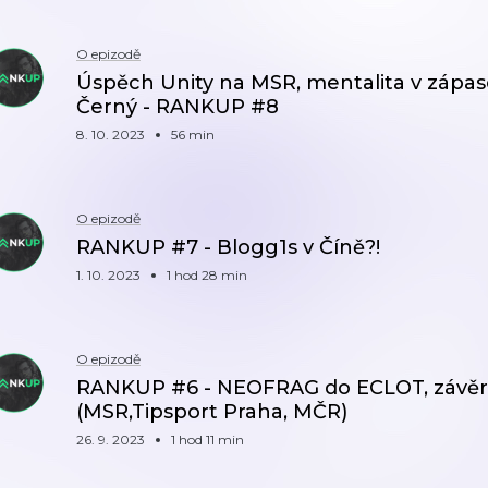
O epizodě
Úspěch Unity na MSR, mentalita v zápas
Černý - RANKUP #8
8. 10. 2023
56 min
O epizodě
RANKUP #7 - Blogg1s v Číně?!
1. 10. 2023
1 hod 28 min
O epizodě
RANKUP #6 - NEOFRAG do ECLOT, závěr
(MSR,Tipsport Praha, MČR)
26. 9. 2023
1 hod 11 min