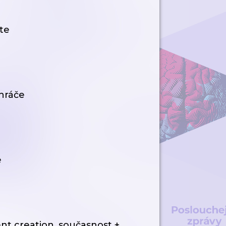
te
hráče
e
t creation, současnost +