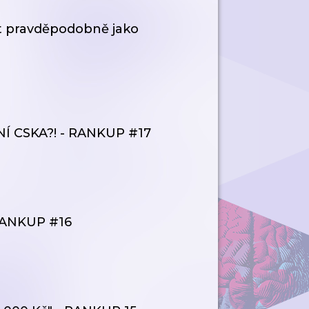
st pravděpodobně jako
Í CSKA?! - RANKUP #17
 RANKUP #16