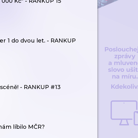
0 000 Kč" - RANKUP 15
ier 1 do dvou let. - RANKUP
 scéně! - RANKUP #13
nám líbilo MČR?