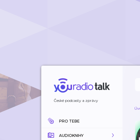
České podcasty a zprávy
Úv
PRO TEBE
AUDIOKNIHY