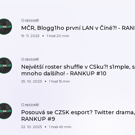
O epizodě
MČR, Blogg1ho první LAN v Číně?! - RA
19. 11. 2023
1 hod 20 min
O epizodě
Největší roster shuffle v CSku?! s1mple, 
mnoho dalšího! - RANKUP #10
29. 10. 2023
1 hod 15 min
O epizodě
Posouvá se CZSK esport? Twitter drama, 
RANKUP #9
22. 10. 2023
1 hod 49 min