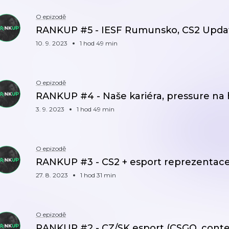
O epizodě
⁣RANKUP #5 - IESF Rumunsko, CS2 Upda
10. 9. 2023
1 hod 49 min
O epizodě
RANKUP #4 - Naše kariéra, pressure na 
3. 9. 2023
1 hod 49 min
O epizodě
RANKUP #3 - CS2 + esport reprezentac
27. 8. 2023
1 hod 31 min
O epizodě
RANKUP #2 - CZ/SK esport (CSGO, conten