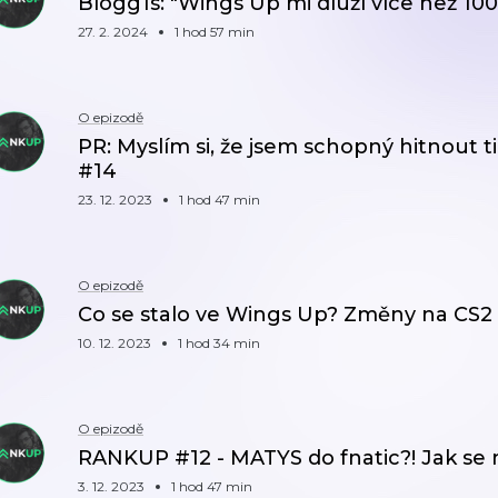
Blogg1s: "Wings Up mi dluží více než 10
27. 2. 2024
1 hod 57 min
O epizodě
PR: Myslím si, že jsem schopný hitnout t
#14
23. 12. 2023
1 hod 47 min
O epizodě
Co se stalo ve Wings Up? Změny na CS2
10. 12. 2023
1 hod 34 min
O epizodě
RANKUP #12 - MATYS do fnatic?! Jak se 
3. 12. 2023
1 hod 47 min