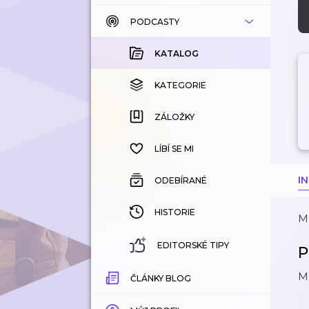
PODCASTY
KATALOG
KOUPENÉ
KATALOG
KATEGORIE
KATEGORIE
ZÁLOŽKY
ZÁLOŽKY
HISTORIE
LÍBÍ SE MI
I
ODEBÍRANÉ
HISTORIE
M
EDITORSKÉ TIPY
P
M
ČLÁNKY BLOG