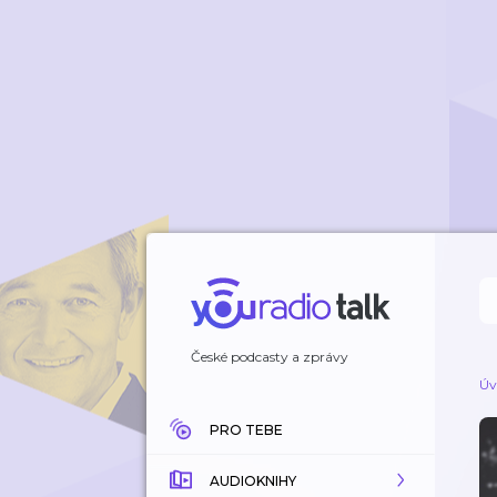
České podcasty a zprávy
Úv
PRO TEBE
AUDIOKNIHY