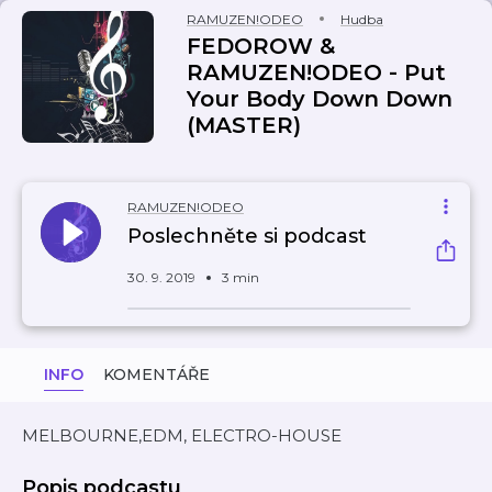
RAMUZEN!ODEO
Hudba
FEDOROW &
RAMUZEN!ODEO - Put
Your Body Down Down
(MASTER)
RAMUZEN!ODEO
Poslechněte si podcast
30. 9. 2019
3 min
INFO
KOMENTÁŘE
MELBOURNE,EDM, ELECTRO-HOUSE
Popis podcastu