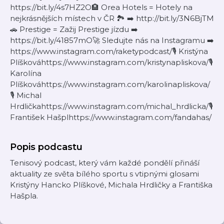
https://bit.ly/4s7HZ2O🏨 Orea Hotels = Hotely na
nejkrásnějších místech v ČR 🏞️ ➡️ http://bit.ly/3N6BjTM
🚗 Prestige = Zažij Prestige jízdu ➡️
https://bit.ly/41857mO🚀 Sledujte nás na Instagramu ➡️
https://www.instagram.com/raketypodcast/🎙 Kristýna
Plíškováhttps://www.instagram.com/kristynapliskova/🎙
Karolína
Plíškováhttps://www.instagram.com/karolinapliskova/
🎙 Michal
Hrdličkahttps://www.instagram.com/michal_hrdlicka/🎙
František Hašplhttps://www.instagram.com/fandahas/
Popis podcastu
Tenisový podcast, který vám každé pondělí přináší
aktuality ze světa bílého sportu s vtipnými glosami
Kristýny Hancko Plíškové, Michala Hrdličky a Františka
Hašpla.