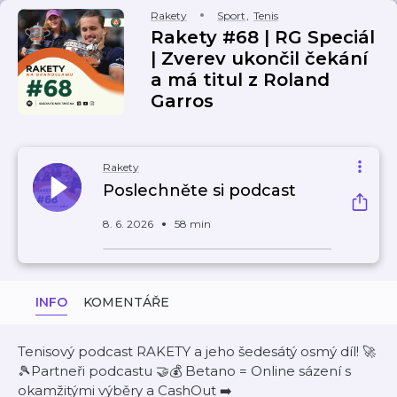
Rakety
Sport
,
Tenis
Rakety #68 | RG Speciál
| Zverev ukončil čekání
a má titul z Roland
Garros
Rakety
Poslechněte si podcast
8. 6. 2026
58 min
INFO
KOMENTÁŘE
Tenisový podcast RAKETY a jeho šedesátý osmý díl! 🚀
🎾Partneři podcastu 🤝💰 Betano = Online sázení s
okamžitými výběry a CashOut ➡️