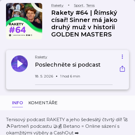
Rakety
Sport
,
Tenis
Rakety #64 | Římský
císař! Sinner má jako
druhý muž v historii
GOLDEN MASTERS
Rakety
Poslechněte si podcast
18. 5. 2026
1 hod 6 min
INFO
KOMENTÁŘE
Tenisový podcast RAKETY a jeho šedesátý čtvrtý díl! 🚀
🎾Partneři podcastu 🤝💰 Betano = Online sázení s
okamžitými výběry a CashOut ➡️