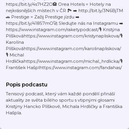
https://bit.ly/4s7HZ2O🏨 Orea Hotels = Hotely na
nejkrásnějších místech v ČR 🏞️ ➡️ http://bit.ly/3N6BjTM
🚗 Prestige = Zažij Prestige jízdu ➡️
https://bit.ly/41857mO🚀 Sledujte nás na Instagramu ➡️
https://www.instagram.com/raketypodcast/🎙 Kristýna
Plíškováhttps://www.instagram.com/kristynapliskova/🎙
Karolína
Plíškováhttps://www.instagram.com/karolinapliskova/
🎙 Michal
Hrdličkahttps://www.instagram.com/michal_hrdlicka/🎙
František Hašplhttps://www.instagram.com/fandahas/
Popis podcastu
Tenisový podcast, který vám každé pondělí přináší
aktuality ze světa bílého sportu s vtipnými glosami
Kristýny Hancko Plíškové, Michala Hrdličky a Františka
Hašpla.