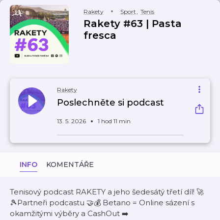
Rakety
Sport
,
Tenis
Rakety #63 | Pasta
fresca
Rakety
Poslechněte si podcast
13. 5. 2026
1 hod 11 min
INFO
KOMENTÁŘE
Tenisový podcast RAKETY a jeho šedesátý třetí díl! 🚀
🎾Partneři podcastu 🤝💰 Betano = Online sázení s
okamžitými výběry a CashOut ➡️