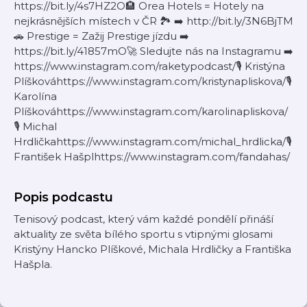
https://bit.ly/4s7HZ2O🏨 Orea Hotels = Hotely na
nejkrásnějších místech v ČR 🏞️ ➡️ http://bit.ly/3N6BjTM
🚗 Prestige = Zažij Prestige jízdu ➡️
https://bit.ly/41857mO🚀 Sledujte nás na Instagramu ➡️
https://www.instagram.com/raketypodcast/🎙 Kristýna
Plíškováhttps://www.instagram.com/kristynapliskova/🎙
Karolína
Plíškováhttps://www.instagram.com/karolinapliskova/
🎙 Michal
Hrdličkahttps://www.instagram.com/michal_hrdlicka/🎙
František Hašplhttps://www.instagram.com/fandahas/
Popis podcastu
Tenisový podcast, který vám každé pondělí přináší
aktuality ze světa bílého sportu s vtipnými glosami
Kristýny Hancko Plíškové, Michala Hrdličky a Františka
Hašpla.