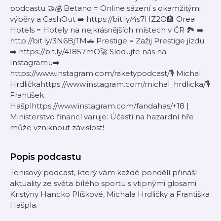
podcastu 🤝💰 Betano = Online sázení s okamžitými
výběry a CashOut ➡️ https://bit.ly/4s7HZ2O🏨 Orea
Hotels = Hotely na nejkrásnějších místech v ČR 🏞️ ➡️
http://bit.ly/3N6BjTM🚗 Prestige = Zažij Prestige jízdu
➡️ https://bit.ly/41857mO🚀 Sledujte nás na
Instagramu➡️
https://www.instagram.com/raketypodcast/🎙 Michal
Hrdličkahttps://www.instagram.com/michal_hrdlicka/🎙
František
Hašplhttps://www.instagram.com/fandahas/+18 |
Ministerstvo financí varuje: Účastí na hazardní hře
může vzniknout závislost!
Popis podcastu
Tenisový podcast, který vám každé pondělí přináší
aktuality ze světa bílého sportu s vtipnými glosami
Kristýny Hancko Plíškové, Michala Hrdličky a Františka
Hašpla.