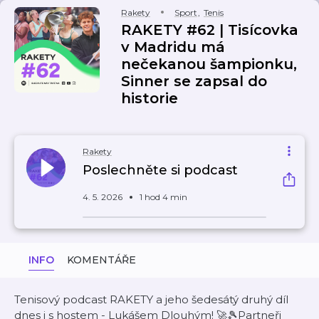
Rakety
Sport
,
Tenis
RAKETY #62 | Tisícovka
v Madridu má
nečekanou šampionku,
Sinner se zapsal do
historie
Rakety
Poslechněte si podcast
4. 5. 2026
1 hod 4 min
INFO
KOMENTÁŘE
Tenisový podcast RAKETY a jeho šedesátý druhý díl
dnes i s hostem - Lukášem Dlouhým! 🚀🎾Partneři