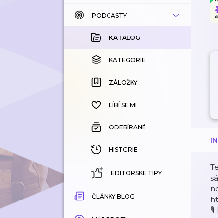
PODCASTY
KATALOG
KOUPENÉ
KATALOG
KATEGORIE
KATEGORIE
ZÁLOŽKY
ZÁLOŽKY
HISTORIE
LÍBÍ SE MI
ODEBÍRANÉ
I
HISTORIE
Te
EDITORSKÉ TIPY
sá
ne
ČLÁNKY BLOG
ht
🎙