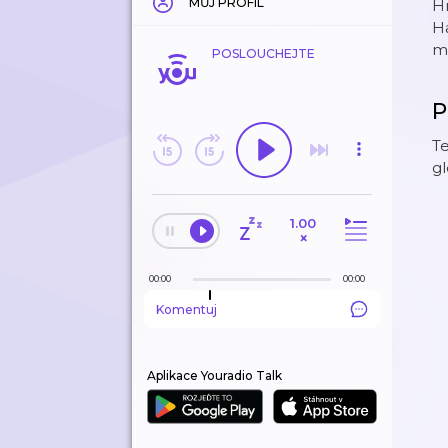
MŮJ PROFIL
Hr
Ha
mů
POSLOUCHEJTE
P
Te
gl
1.00
×
00:00
00:00
Komentuj
Aplikace Youradio Talk