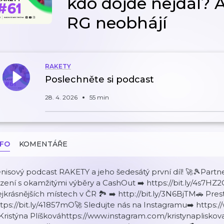
kdo dojde nejdál? A
RG neobhájí
RAKETY
Poslechněte si podcast
28. 4. 2026
55 min
NFO
KOMENTÁŘE
nisový podcast RAKETY a jeho šedesátý první díl! 🚀🎾Partn
zení s okamžitými výběry a CashOut ➡️ https://bit.ly/4s7HZ
jkrásnějších místech v ČR 🏞️ ➡️ http://bit.ly/3N6BjTM🚗 Prest
tps://bit.ly/41857mO🚀 Sledujte nás na Instagramu➡️ https
 Kristýna Plíškováhttps://www.instagram.com/kristynapliskova