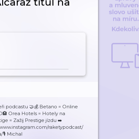
lcaraz titul na
eři podcastu 🤝💰 Betano = Online
2O🏨 Orea Hotels = Hotely na
ige = Zažij Prestige jízdu ➡️
://www.instagram.com/raketypodcast/
/🎙 Michal