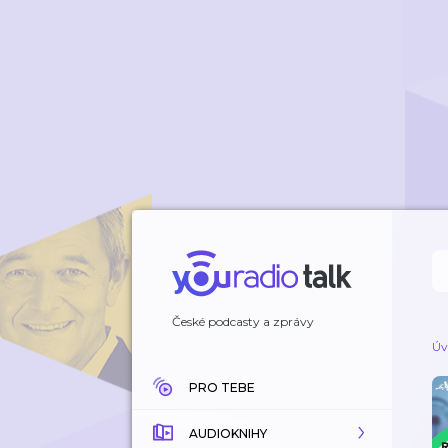
České podcasty a zprávy
Úv
PRO TEBE
AUDIOKNIHY