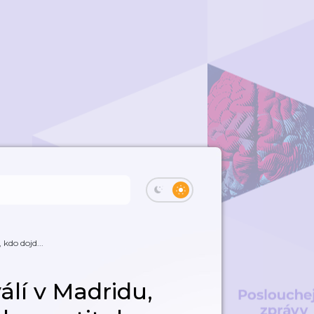
 kdo dojd...
álí v Madridu,