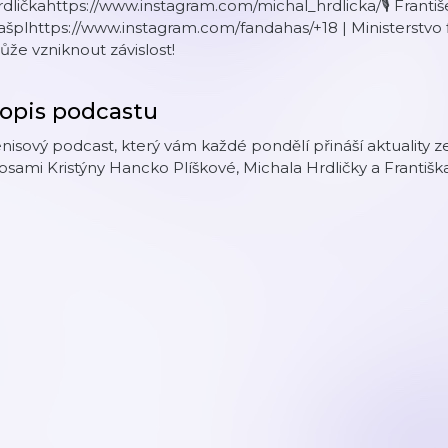
dličkahttps://www.instagram.com/michal_hrdlicka/🎙 Františ
šplhttps://www.instagram.com/fandahas/+18 | Ministerstvo f
že vzniknout závislost!
opis podcastu
nisový podcast, který vám každé pondělí přináší aktuality z
osami Kristýny Hancko Plíškové, Michala Hrdličky a Františk