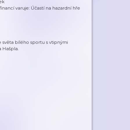
ek
inancí varuje: Účastí na hazardní hře
e světa bílého sportu s vtipnými
a Hašpla.