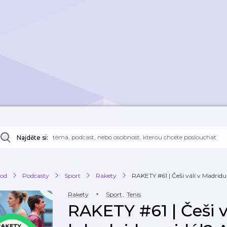
Najděte si:
od
Podcasty
Sport
Rakety
RAKETY #61 | Češi válí v Madridu,
Rakety
Sport
,
Tenis
RAKETY #61 | Češi v