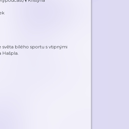
typodcast/🎙 Kristýna
ek
e světa bílého sportu s vtipnými
a Hašpla.