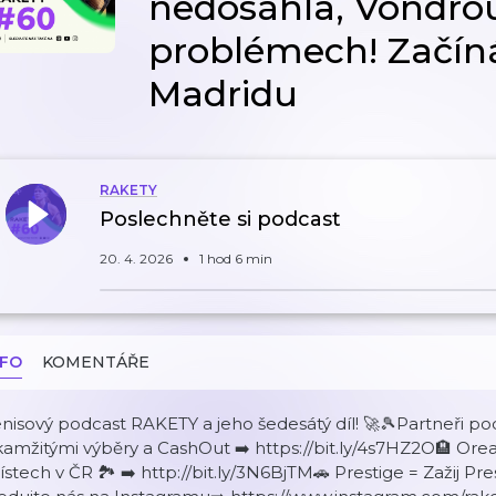
nedosáhla, Vondro
problémech! Začíná
Madridu
RAKETY
Poslechněte si podcast
20. 4. 2026
1 hod 6 min
NFO
KOMENTÁŘE
nisový podcast RAKETY a jeho šedesátý díl! 🚀🎾Partneři po
amžitými výběry a CashOut ➡️ https://bit.ly/4s7HZ2O🏨 Orea
stech v ČR 🏞️ ➡️ http://bit.ly/3N6BjTM🚗 Prestige = Zažij Pre