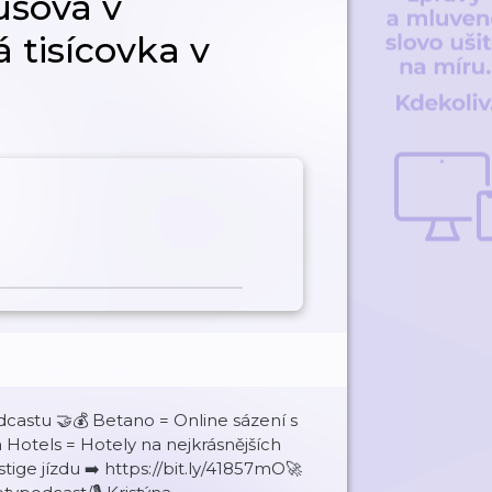
ušová v
 tisícovka v
dcastu 🤝💰 Betano = Online sázení s
 Hotels = Hotely na nejkrásnějších
stige jízdu ➡️ https://bit.ly/41857mO🚀