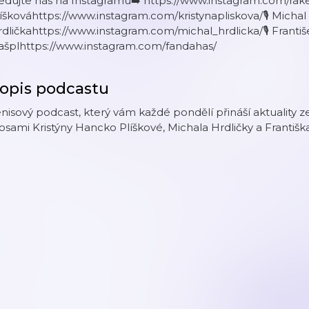
edujte nás na Instagramu➡️ https://www.instagram.com/rake
íškováhttps://www.instagram.com/kristynapliskova/🎙 Michal
dličkahttps://www.instagram.com/michal_hrdlicka/🎙 Františ
ašplhttps://www.instagram.com/fandahas/
opis podcastu
nisový podcast, který vám každé pondělí přináší aktuality z
osami Kristýny Hancko Plíškové, Michala Hrdličky a Františk