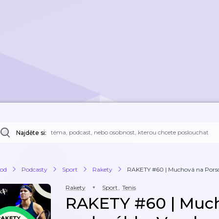
Najděte si:
od
Podcasty
Sport
Rakety
RAKETY #60 | Muchová na Porsch
Rakety
Sport
,
Tenis
RAKETY #60 | Muc