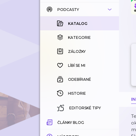
PODCASTY
KATALOG
KOUPENÉ
KATALOG
KATEGORIE
KATEGORIE
ZÁLOŽKY
ZÁLOŽKY
HISTORIE
LÍBÍ SE MI
ODEBÍRANÉ
HISTORIE
I
EDITORSKÉ TIPY
Te
ok
ČLÁNKY BLOG
mí