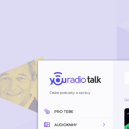
České podcasty a zprávy
Úv
PRO TEBE
AUDIOKNIHY