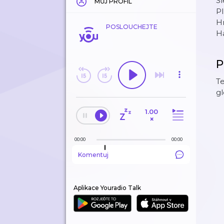
Sl
MŮJ PROFIL
Pl
Hr
POSLOUCHEJTE
H
P
Te
gl
1.00
×
00:00
00:00
Komentuj
Aplikace Youradio Talk