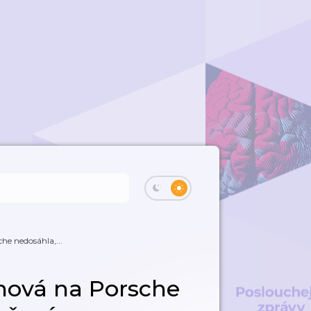
e nedosáhla,...
hová na Porsche