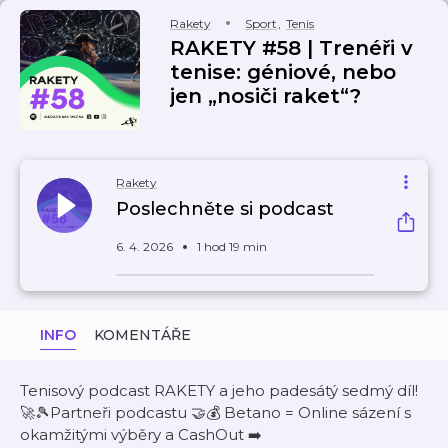
Rakety
Sport
,
Tenis
RAKETY #58 | Trenéři v
tenise: géniové, nebo
jen „nosiči raket“?
Rakety
Poslechněte si podcast
6. 4. 2026
1 hod 19 min
INFO
KOMENTÁŘE
Tenisový podcast RAKETY a jeho padesátý sedmý díl!
🚀🎾Partneři podcastu 🤝💰 Betano = Online sázení s
okamžitými výběry a CashOut ➡️