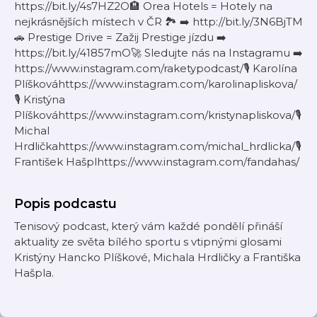
https://bit.ly/4s7HZ2O🏨 Orea Hotels = Hotely na
nejkrásnějších místech v ČR 🏞️ ➡️ http://bit.ly/3N6BjTM
🚗 Prestige Drive = Zažij Prestige jízdu ➡️
https://bit.ly/41857mO🚀 Sledujte nás na Instagramu ➡️
https://www.instagram.com/raketypodcast/🎙 Karolína
Plíškováhttps://www.instagram.com/karolinapliskova/
🎙 Kristýna
Plíškováhttps://www.instagram.com/kristynapliskova/🎙
Michal
Hrdličkahttps://www.instagram.com/michal_hrdlicka/🎙
František Hašplhttps://www.instagram.com/fandahas/
Popis podcastu
Tenisový podcast, který vám každé pondělí přináší
aktuality ze světa bílého sportu s vtipnými glosami
Kristýny Hancko Plíškové, Michala Hrdličky a Františka
Hašpla.