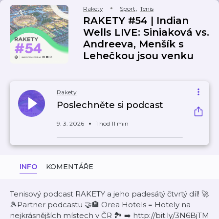
Rakety
Sport
,
Tenis
RAKETY #54 | Indian
Wells LIVE: Siniaková vs.
Andreeva, Menšík s
Lehečkou jsou venku
Rakety
Poslechněte si podcast
9. 3. 2026
1 hod 11 min
INFO
KOMENTÁŘE
Tenisový podcast RAKETY a jeho padesátý čtvrtý díl! 🚀
🎾Partner podcastu 🤝🏨 Orea Hotels = Hotely na
nejkrásnějších místech v ČR 🏞️ ➡️ http://bit.ly/3N6BjTM