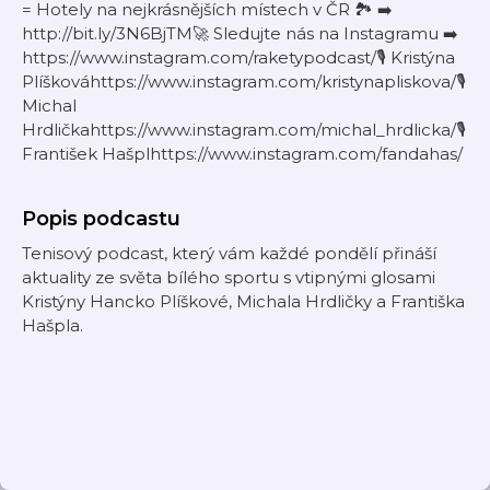
= Hotely na nejkrásnějších místech v ČR 🏞️ ➡️
http://bit.ly/3N6BjTM🚀 Sledujte nás na Instagramu ➡️
https://www.instagram.com/raketypodcast/🎙 Kristýna
Plíškováhttps://www.instagram.com/kristynapliskova/🎙
Michal
Hrdličkahttps://www.instagram.com/michal_hrdlicka/🎙
František Hašplhttps://www.instagram.com/fandahas/
Popis podcastu
Tenisový podcast, který vám každé pondělí přináší
aktuality ze světa bílého sportu s vtipnými glosami
Kristýny Hancko Plíškové, Michala Hrdličky a Františka
Hašpla.