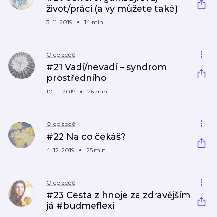
život/práci (a vy můžete také)
3. 11. 2019
14 min
O epizodě
#21 Vadí/nevadí – syndrom
prostředního
10. 11. 2019
26 min
O epizodě
#22 Na co čekáš?
4. 12. 2019
25 min
O epizodě
#23 Cesta z hnoje za zdravějším
já #budmeflexi