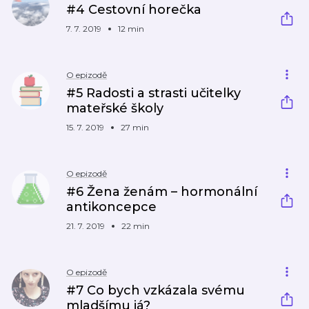
#4 Cestovní horečka
7. 7. 2019
12 min
O epizodě
#5 Radosti a strasti učitelky
mateřské školy
15. 7. 2019
27 min
O epizodě
#6 Žena ženám – hormonální
antikoncepce
21. 7. 2019
22 min
O epizodě
#7 Co bych vzkázala svému
mladšímu já?