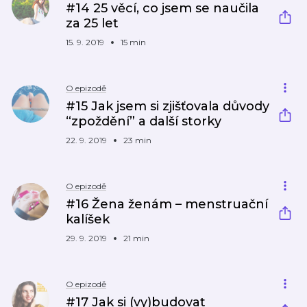
#14 25 věcí, co jsem se naučila
za 25 let
15. 9. 2019
15 min
O epizodě
#15 Jak jsem si zjišťovala důvody
“zpoždění” a další storky
22. 9. 2019
23 min
O epizodě
#16 Žena ženám – menstruační
kalíšek
29. 9. 2019
21 min
O epizodě
#17 Jak si (vy)budovat