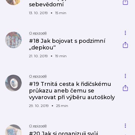
sebevědomí
13. 10. 2019
15 min
O epizodě
#18 Jak bojovat s podzimní
„depkou“
21. 10. 2019
19 min
O epizodě
#19 Trnitá cesta k řidičskému
průkazu aneb čemu se
vyvarovat při výběru autoškoly
29. 10. 2019
25 min
O epizodě
#20 Jak si organizuji svůj