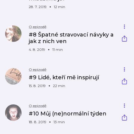
28. 7. 2019
12 min
O epizodě
#8 Špatné stravovací návyky a
jak z nich ven
4. 8. 2019
11 min
O epizodě
#9 Lidé, kteří mě inspirují
15. 8. 2019
22 min
O epizodě
#10 Můj (ne)normální týden
18. 8. 2019
13 min