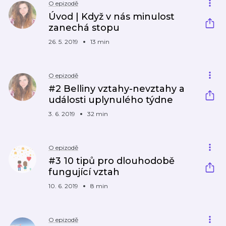
O epizodě
Úvod | Když v nás minulost
zanechá stopu
26. 5. 2019
13 min
O epizodě
#2 Belliny vztahy-nevztahy a
události uplynulého týdne
3. 6. 2019
32 min
O epizodě
#3 10 tipů pro dlouhodobě
fungující vztah
10. 6. 2019
8 min
O epizodě