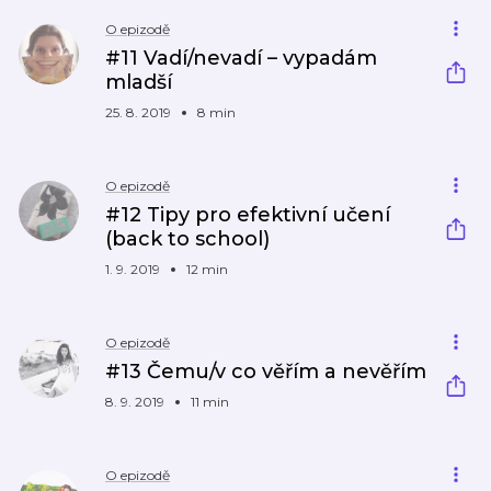
O epizodě
#11 Vadí/nevadí – vypadám
mladší
25. 8. 2019
8 min
O epizodě
#12 Tipy pro efektivní učení
(back to school)
1. 9. 2019
12 min
O epizodě
#13 Čemu/v co věřím a nevěřím
8. 9. 2019
11 min
O epizodě