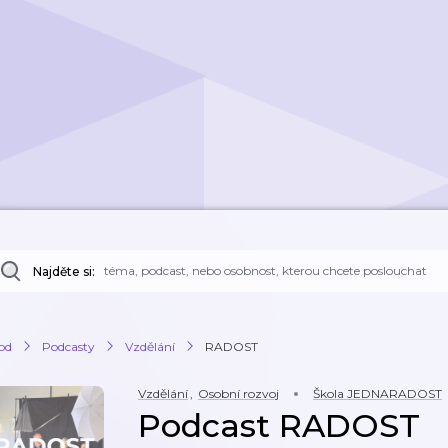
Najděte si:
od
Podcasty
Vzdělání
RADOST
Vzdělání
,
Osobní rozvoj
Škola JEDNARADOST
Podcast RADOST