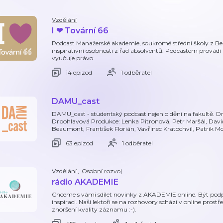
Vzdělání
I ❤ Tovární 66
Podcast Manažerské akademie, soukromé střední školy z Ber
inspirativní osobnosti z řad absolventů. Podcastem provádí 
vyučuje právo.
14 epizod
1 odběratel
DAMU_cast
DAMU_cast - studentský podcast nejen o dění na fakultě. Dr
Drbohlavová Produkce: Lenka Pitronová, Petr Maršál, David
Beaumont, František Florián, Vavřinec Kratochvíl, Patrik Mo
63 epizod
1 odběratel
Vzdělání
,
Osobní rozvoj
rádio AKADEMIE
Chceme s vámi sdílet novinky z AKADEMIE online. Být podp
inspiraci. Naši lektoři se na rozhovory schází v online pros
zhoršení kvality záznamu :-).