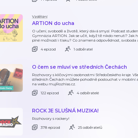
Vzdělání
ARTION do ucha
O učení, svobodě a životě, který dává smysl. Podcast studen
Gymnázia ARTION. Jak se učit, když tě nikdo nenutí? Jak hle
plné možností i tlaku? Co znamená odpovědnost, svoboda 
4 epizod
1 odběratel
O čem se mluví ve středních Čechách
Rozhovory s klíčovými osobnostmi Středočeského kraje. Vš
středních Čechách můžete pohodlně poslouchat v mobilní a
na webu mujRozhlas.cz.
122 epizod
4 odběratelé
ROCK JE SLUŠNÁ MUZIKA!
Rozhovory s rockery!
378 epizod
25 odběratelů