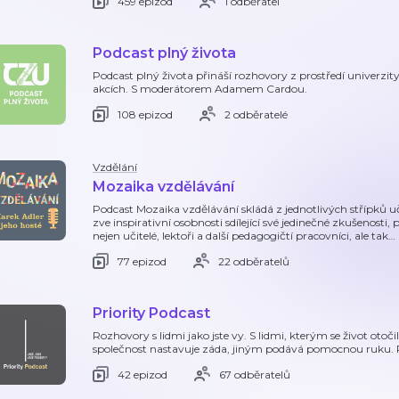
459 epizod
1 odběratel
Podcast plný života
Podcast plný života přináší rozhovory z prostředí univerzit
akcích. S moderátorem Adamem Cardou.
108 epizod
2 odběratelé
Vzdělání
Mozaika vzdělávání
Podcast Mozaika vzdělávání skládá z jednotlivých střípků uč
zve inspirativní osobnosti sdílející své jedinečné zkušenosti,
nejen učitelé, lektoři a další pedagogičtí pracovníci, ale tak
…
77 epizod
22 odběratelů
Priority Podcast
Rozhovory s lidmi jako jste vy. S lidmi, kterým se život ot
společnost nastavuje záda, jiným podává pomocnou ruku. Po
42 epizod
67 odběratelů