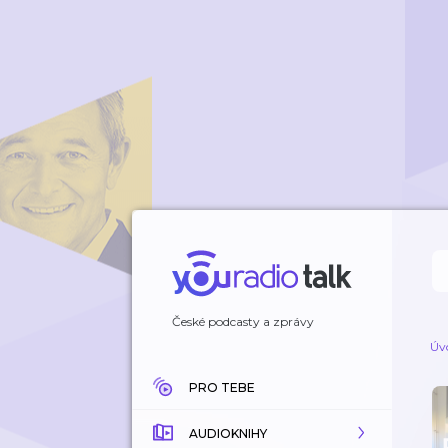
České podcasty a zprávy
Úv
PRO TEBE
AUDIOKNIHY