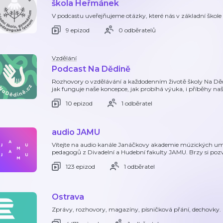
škola Heřmánek
V podcastu uveřejňujeme otázky, které nás v základní škole a
9 epizod
0 odběratelů
Vzdělání
Podcast Na Dědině
Rozhovory o vzdělávání a každodenním životě školy Na Děd
jak funguje naše koncepce, jak probíhá výuka, i příběhy na
10 epizod
1 odběratel
audio JAMU
Vítejte na audio kanále Janáčkovy akademie múzických uměn
pedagogů z Divadelní a Hudební fakulty JAMU. Brzy si pozv
123 epizod
1 odběratel
Ostrava
Zprávy, rozhovory, magazíny, písničková přání, dechovky.