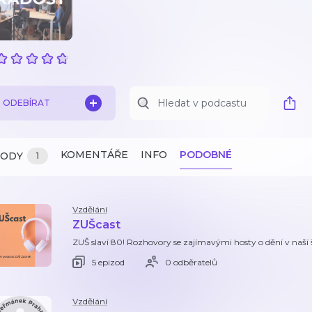
ODEBÍRAT
KOMENTÁŘE
INFO
PODOBNÉ
ZODY
1
Vzdělání
ZUŠcast
ZUŠ slaví 80! Rozhovory se zajímavými hosty o dění v naší 
5 epizod
0 odběratelů
Vzdělání