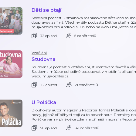
Děti se ptají
Speciální podcast Dismanova rozhlasového dětského soubor
doopravdy zajímá. Všechny díly podcastu Děti se ptají může
mujRozhlas pro Android a iOS nebo na webu mujRozhlas.c
32 epizod
5 odběratelů
Vzdělání
Studovna
Studovna je podcast o vzdělávání, studentském životě a vš
Studovna můžete pohodlně poslouchat v mobilní aplikaci 
webu mujRozhlas.cz.
161 epizod
21 odběratelů
U Poláčka
Dlouholetý autor magazínu Reportér Tomáš Poláček si do 
hosty, jejichž příběhy si stojí za to poslechnout. Premiéry 
Poláčka vám v plné délce zdarma přináší magazín Reporté
511 epizod
141 odběratelů