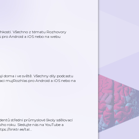
ehkostí. Všechno z tématu Rozhovory
s pro Android a iOS nebo na webu
í doma i ve světě. Všechny díly podcastu
kaci mujRozhlas pro Android a iOS nebo na
entů střední průmyslové školy sdělovací
ího roku. Sledujte nás na YouTube a
s://linktr.ee/tal
…