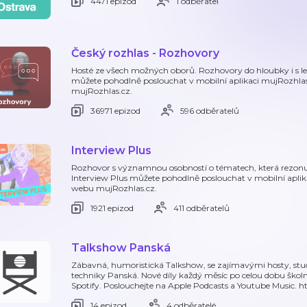
4471 epizod
1 odběratel
Český rozhlas - Rozhovory
Hosté ze všech možných oborů. Rozhovory do hloubky i s l
můžete pohodlně poslouchat v mobilní aplikaci mujRozhla
mujRozhlas.cz.
36971 epizod
596 odběratelů
Interview Plus
Rozhovor s významnou osobností o tématech, která rezonuj
Interview Plus můžete pohodlně poslouchat v mobilní apli
webu mujRozhlas.cz.
1921 epizod
411 odběratelů
Talkshow Panská
Zábavná, humoristická Talkshow, se zajímavými hosty, stud
techniky Panská. Nové díly každý měsíc po celou dobu školn
Spotify. Poslouchejte na Apple Podcasts a Youtube Music. http
14 epizod
4 odběratelé