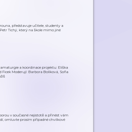
ouna, představuje učitele, studenty a
Petr Tichý, který na škole mimo jiné
amaturgie a koordinace projektu: Eliška
 Ficek Moderují: Barbora Bolíková, Soňa
žíš
orou v současné nejistotě a přinést vám
tředí, omluvte prosím případné chvilkové