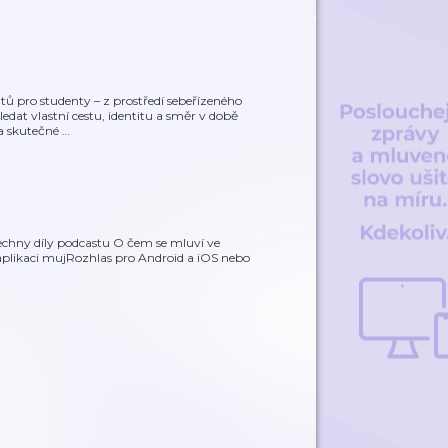
tů pro studenty – z prostředí sebeřízeného
dat vlastní cestu, identitu a směr v době
a skutečné
…
echny díly podcastu O čem se mluví ve
plikaci mujRozhlas pro Android a iOS nebo