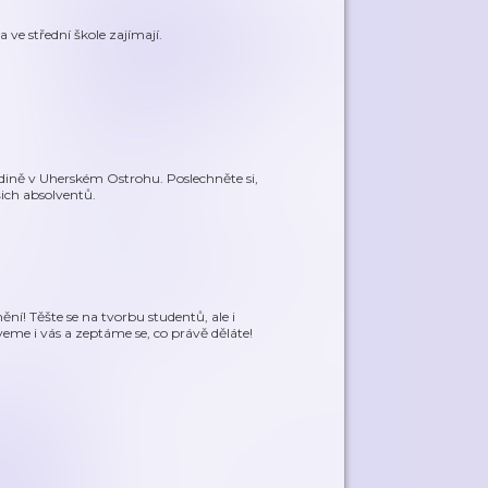
 ve střední škole zajímají.
ině v Uherském Ostrohu. Poslechněte si,
šich absolventů.
í! Těšte se na tvorbu studentů, ale i
eme i vás a zeptáme se, co právě děláte!