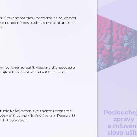
u Českého rozhlasu odpovídá na to, co děti
te pohodlně poslouchat v mobilní aplikaci
z.
em, co k němu patří. Všechny díly podcastu
mujRozhlas pro Android a iOS nebo na
studia každý týden zve známé i neznámé
nových dílů vychází každý čtvrtek. Podcast U
r. http://www.r
…