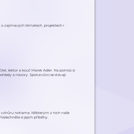
y o zajímavých tématech, projektech i
itel, lektor a kouč Marek Adler. Na pomoc si
 pohledy a názory. Spolutvůrci se stávají
očil vzhůru nohama. Některým z nich naše
slechněte si jejich příběhy.