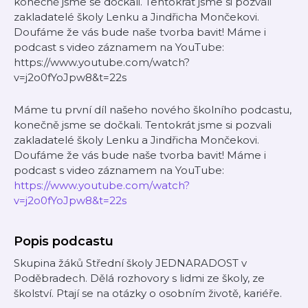
konečně jsme se dočkali. Tentokrát jsme si pozvali
zakladatelé školy Lenku a Jindřicha Mončekovi.
Doufáme že vás bude naše tvorba bavit! Máme i
podcast s video záznamem na YouTube:
https://www.youtube.com/watch?
v=j2o0fYoJpw8&t=22s
Máme tu první díl našeho nového školního podcastu,
konečně jsme se dočkali. Tentokrát jsme si pozvali
zakladatelé školy Lenku a Jindřicha Mončekovi.
Doufáme že vás bude naše tvorba bavit! Máme i
podcast s video záznamem na YouTube:
https://www.youtube.com/watch?
v=j2o0fYoJpw8&t=22s
Popis podcastu
Skupina žáků Střední školy JEDNARADOST v
Poděbradech. Dělá rozhovory s lidmi ze školy, ze
školství. Ptají se na otázky o osobním životě, kariéře.