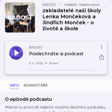
RADOST
Vzdělání
,
Osobní rozvoj
zakladatelé naší školy
Lenka Mončeková a
Jindřich Monček - o
životě a škole
RADOST
Poslechněte si podcast
5. 4. 2023
15 min
INFO
KOMENTÁŘE
O epizodě podcastu
Máme tu první díl našeho nového školního podcastu,