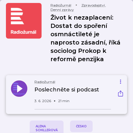
Radiožurnál
Zpravodajství
,
Denní zprávy
Život k nezaplacení:
Dostat do spoření
osmnáctileté je
naprosto zásadní, říká
sociolog Prokop k
reformě penzijka
Radiožurnál
Poslechněte si podcast
3. 6. 2026
21 min
ALENA
ČESKO
SCHILLEROVÁ