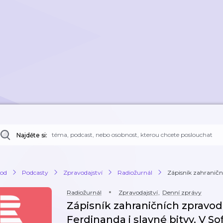
Najděte si:
od
Podcasty
Zpravodajství
Radiožurnál
Zápisník zahraniční
Radiožurnál
Zpravodajství
,
Denní zprávy
Zápisník zahraničních zpravod
Ferdinanda i slavné bitvy. V Sof