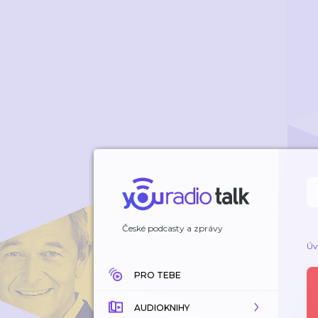
České podcasty a zprávy
Úv
PRO TEBE
AUDIOKNIHY