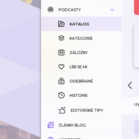
PODCASTY
KATALOG
KOUPENÉ
KATALOG
KATEGORIE
KATEGORIE
ZÁLOŽKY
ZÁLOŽKY
HISTORIE
LÍBÍ SE MI
ODEBÍRANÉ
HISTORIE
I
EDITORSKÉ TIPY
ČLÁNKY BLOG