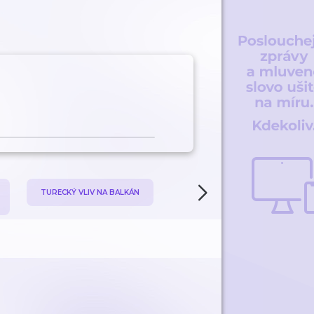
TURECKÝ VLIV NA BALKÁN
DĚJINY UMĚNÍ A MISTROVS
DÍLA