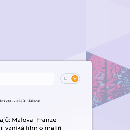
ch zpravodajů: Maloval ...
ajů: Maloval Franze
ii vzniká film o malíři