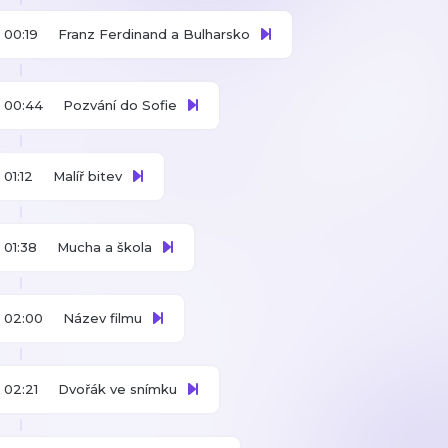
00:19
Franz Ferdinand a Bulharsko
00:44
Pozvání do Sofie
01:12
Malíř bitev
01:38
Mucha a škola
02:00
Název filmu
02:21
Dvořák ve snímku