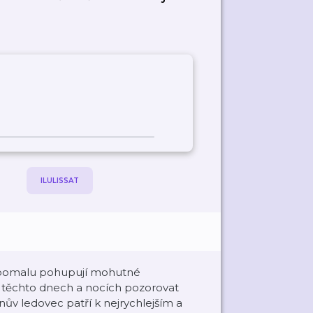
ILULISSAT
ce pomalu pohupují mohutné
v těchto dnech a nocích pozorovat
nův ledovec patří k nejrychlejším a