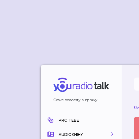
České podcasty a zprávy
Úv
PRO TEBE
AUDIOKNIHY