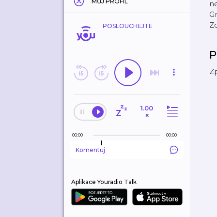
MŮJ PROFIL
ne
Gr
Z
POSLOUCHEJTE
P
Zp
1.00
×
00:00
00:00
Komentuj
Aplikace Youradio Talk