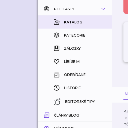
PODCASTY
KATALOG
KOUPENÉ
KATALOG
KATEGORIE
KATEGORIE
ZÁLOŽKY
ZÁLOŽKY
HISTORIE
LÍBÍ SE MI
ODEBÍRANÉ
HISTORIE
I
EDITORSKÉ TIPY
Kř
ČLÁNKY BLOG
le
ná