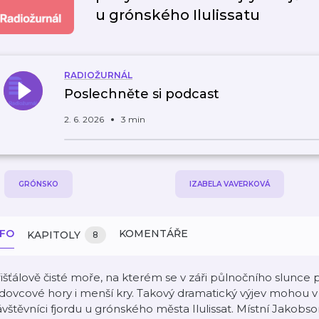
u grónského Ilulissatu
RADIOŽURNÁL
Poslechněte si podcast
2. 6. 2026
3 min
GRÓNSKO
IZABELA VAVERKOVÁ
NFO
KOMENTÁŘE
KAPITOLY
8
išťálově čisté moře, na kterém se v záři půlnočního slun
dovcové hory i menší kry. Takový dramatický výjev mohou 
vštěvníci fjordu u grónského města Ilulissat. Místní Jakobso