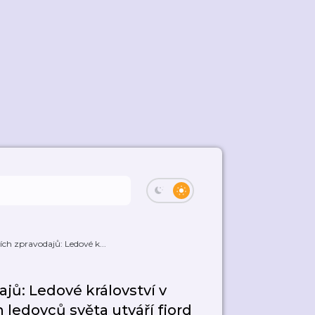
ch zpravodajů: Ledové k...
jů: Ledové království v
 ledovců světa utváří fjord