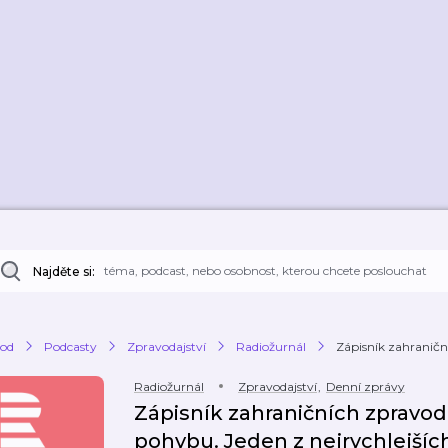
Najděte si:
od
Podcasty
Zpravodajství
Radiožurnál
Zápisník zahraniční
Radiožurnál
Zpravodajství
,
Denní zprávy
Zápisník zahraničních zpravoda
pohybu. Jeden z nejrychlejších