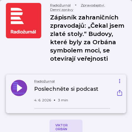
Radiožurnál
Zpravodajství
,
Denní zprávy
Zápisník zahraničních
zpravodajů: „Čekal jsem
zlaté stoly.“ Budovy,
které byly za Orbána
symbolem moci, se
otevírají veřejnosti
Radiožurnál
Poslechněte si podcast
4. 6. 2026
3 min
VIKTOR
ORBÁN