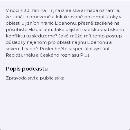
V noci z 30. září na 1. října izraelská armáda oznámila,
že zahájila omezené a lokalizované pozemní útoky v
oblasti u jižních hranic Libanonu, přesně zacílené na
působiště Hizballáhu. Jaké dějství izraelsko-arabského
konfliktu tu sledujeme? Jaké může mít tento postup
důsledky nejenom pro oblast na jihu Libanonu a
severu Izraele? Poslechněte si speciální vysílání
Radiožurnálu a Českého rozhlasu Plus.
Popis podcastu
Zpravodajství a publicistika.