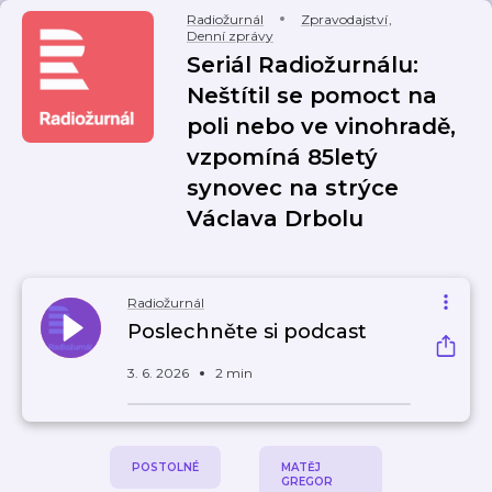
Radiožurnál
Zpravodajství
,
Denní zprávy
Seriál Radiožurnálu:
Neštítil se pomoct na
poli nebo ve vinohradě,
vzpomíná 85letý
synovec na strýce
Václava Drbolu
Radiožurnál
Poslechněte si podcast
3. 6. 2026
2 min
POSTOLNÉ
MATĚJ
GREGOR