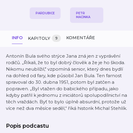
PARDUBICE
PETR
MACINKA
INFO
KOMENTÁŘE
KAPITOLY
9
Antonín Bula svého strýce Jana zná jen z vyprávění
rodičů. „Říkali, že to byl dobrý člověk a že je ho škoda.
Nikomu neublížil," vzpomíná senior, který dnes bydlí
na dohled od fary, kde působil Jan Bula. Ten farnost
spravoval do 30. dubna 1951, potom byl zatčen a
popraven. „Byl vtažen do babického případu, jako
kdyby patřil k jednomu z iniciátorů spolupodílnictví na
těch vraždách. Byť to bylo úplně absurdní, protože už
více než dva měsíce seděl,“ říká historik Michal Stehlík.
Popis podcastu