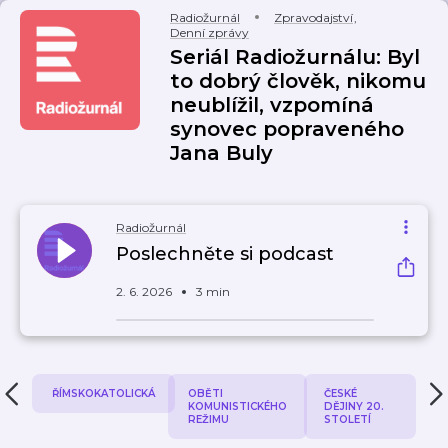
Radiožurnál
Zpravodajství
,
Denní zprávy
Seriál Radiožurnálu: Byl
to dobrý člověk, nikomu
neublížil, vzpomíná
synovec popraveného
Jana Buly
Radiožurnál
Poslechněte si podcast
2. 6. 2026
3 min
ŘÍMSKOKATOLICKÁ
OBĚTI
ČESKÉ
KOMUNISTICKÉHO
DĚJINY 20.
REŽIMU
STOLETÍ