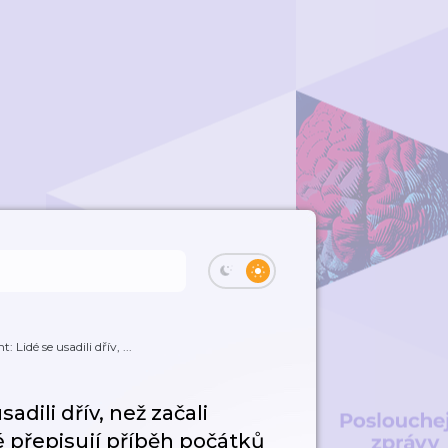
Lidé se usadili dřív, ...
dili dřív, než začali
 přepisují příběh počátků