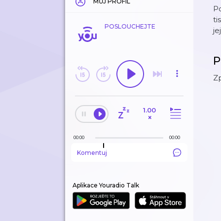
MŮJ PROFIL
Po
ti
POSLOUCHEJTE
je
P
Zp
1.00
×
00:00
00:00
Komentuj
Aplikace Youradio Talk