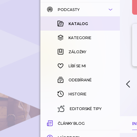
PODCASTY
KATALOG
KOUPENÉ
KATALOG
KATEGORIE
KATEGORIE
ZÁLOŽKY
ZÁLOŽKY
HISTORIE
LÍBÍ SE MI
ODEBÍRANÉ
HISTORIE
EDITORSKÉ TIPY
I
ČLÁNKY BLOG