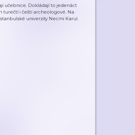
kají učebnice. Dokládají to jedenáct
ch turečtí i čeští archeologové. Na
Istanbulské univerzity Necmi Karul.