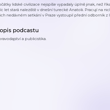
čátky lidské civilizace nejspíše vypadaly úplně jinak, než ří
síc let stará naleziště v dnešní turecké Anatolii. Pracují na ni
jich nedávném setkání v Praze vystoupil přední odborník z 
opis podcastu
ravodajství a publicistika.