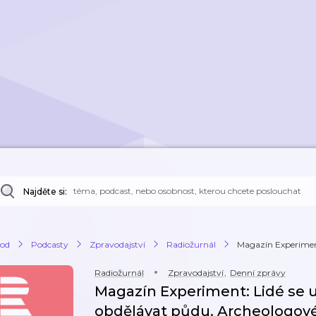
Najděte si:
od
Podcasty
Zpravodajství
Radiožurnál
Magazín Experiment: 
Radiožurnál
Zpravodajství
,
Denní zprávy
Magazín Experiment: Lidé se usa
obdělávat půdu. Archeologové