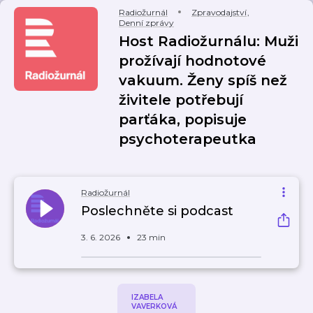
Radiožurnál
Zpravodajství
,
Denní zprávy
Host Radiožurnálu: Muži
prožívají hodnotové
vakuum. Ženy spíš než
živitele potřebují
parťáka, popisuje
psychoterapeutka
Radiožurnál
Poslechněte si podcast
3. 6. 2026
23 min
IZABELA
VAVERKOVÁ