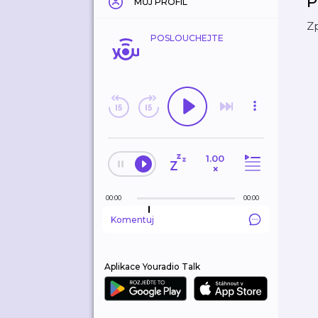
P
MŮJ PROFIL
Zp
POSLOUCHEJTE
1.00
×
00:00
00:00
Komentuj
Aplikace Youradio Talk