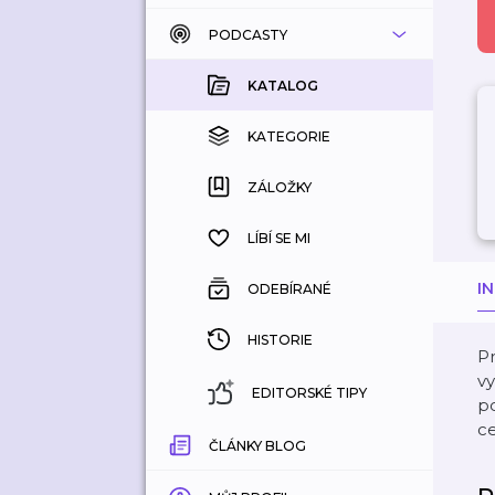
PODCASTY
KATALOG
KOUPENÉ
KATALOG
KATEGORIE
KATEGORIE
ZÁLOŽKY
ZÁLOŽKY
HISTORIE
LÍBÍ SE MI
I
ODEBÍRANÉ
HISTORIE
Pr
vy
EDITORSKÉ TIPY
po
ce
ČLÁNKY BLOG