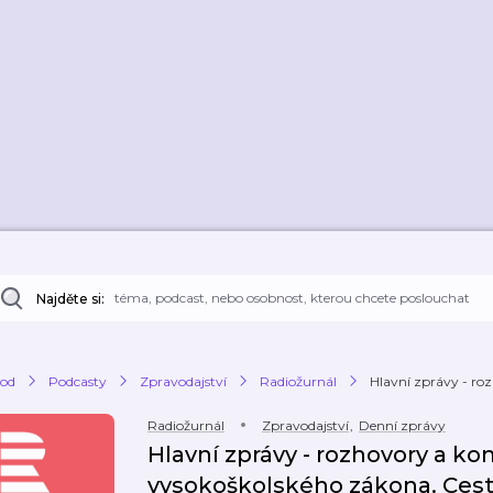
Najděte si:
od
Podcasty
Zpravodajství
Radiožurnál
Hlavní zprávy - roz
Radiožurnál
Zpravodajství
,
Denní zprávy
Hlavní zprávy - rozhovory a ko
vysokoškolského zákona. Cesta