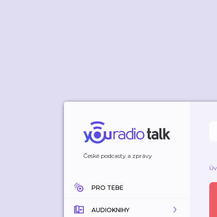
České podcasty a zprávy
Úv
PRO TEBE
AUDIOKNIHY