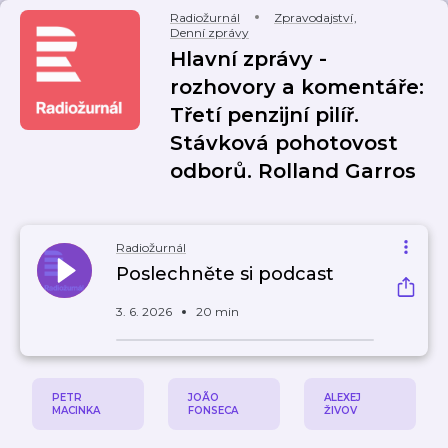
Radiožurnál
Zpravodajství
,
Denní zprávy
Hlavní zprávy -
rozhovory a komentáře:
Třetí penzijní pilíř.
Stávková pohotovost
odborů. Rolland Garros
Radiožurnál
Poslechněte si podcast
3. 6. 2026
20 min
PETR
JOÃO
ALEXEJ
MACINKA
FONSECA
ŽIVOV