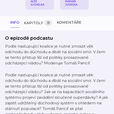
ALEŠ
MARIAN
JUCHELKA
JUREČKA
INFO
KOMENTÁŘE
KAPITOLY
15
O epizodě podcastu
Podle nastupující koalice je nutné zmrazit věk
odchodu do důchodu a dbát na sociální smír. V čem
se tento přístup liší od politiky prosazované
odcházející vládou? Moderuje Tomáš Pancíř.
Podle nastupující koalice je nutné zmrazit věk
odchodu do důchodu a dbát na sociální smír. V čem
se tento přístup liší od politiky prosazované
odcházející vládou? Jak se na kapacitách sociálního
systému projeví zavádění sloučené superdávky? A jak
zajistit udržitelný důchodový systém s ohledem na
stárnutí populace? Tomáš Pancíř se ptal