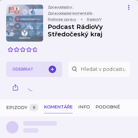
Zpravodajství
,
Zpravodajské komentáře
,
Politické zprávy
RádioVY
Podcast RádioVy
Středočeský kraj
ODEBÍRAT
KOMENTÁŘE
INFO
PODOBNÉ
EPIZODY
6