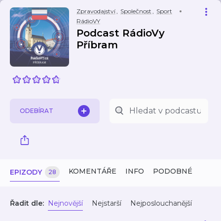
Zpravodajství
,
Společnost
,
Sport
RádioVY
Podcast RádioVy
Příbram
ODEBÍRAT
KOMENTÁŘE
INFO
PODOBNÉ
EPIZODY
28
Řadit dle:
Nejnovější
Nejstarší
Nejposlouchanější