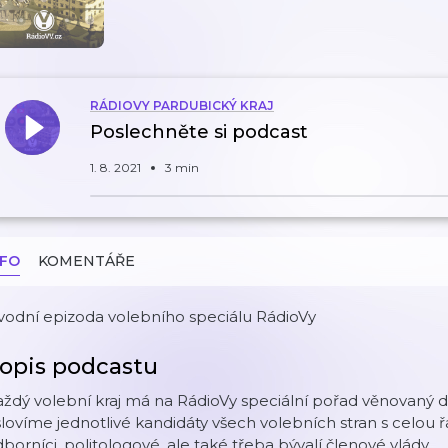
RÁDIOVY PARDUBICKÝ KRAJ
Poslechněte si podcast
1. 8. 2021
3 min
NFO
KOMENTÁŘE
vodní epizoda volebního speciálu RádioVy
opis podcastu
ždý volební kraj má na RádioVy speciální pořad věnovaný 
lovíme jednotlivé kandidáty všech volebních stran s celou 
borníci, politologové, ale také třeba bývalí členové vlády.