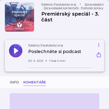
RádioVy Pardubický kraj
Zpravodajství
,
Zpravodajské komentáře
,
Politické zprávy
Premiérský speciál - 3.
část
RádioVy Pardubický kraj
Poslechněte si podcast
30. 9. 2021
1 hod 4 min
INFO
KOMENTÁŘE