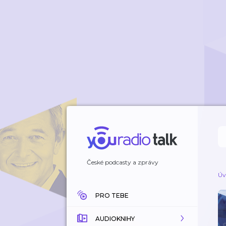
České podcasty a zprávy
Úv
PRO TEBE
AUDIOKNIHY