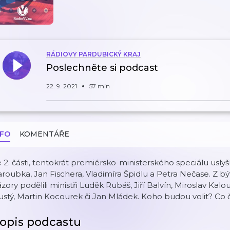
RÁDIOVY PARDUBICKÝ KRAJ
Poslechněte si podcast
22. 9. 2021
57 min
NFO
KOMENTÁŘE
 2. části, tentokrát premiérsko-ministerského speciálu uslyš
roubka, Jan Fischera, Vladimíra Špidlu a Petra Nečase. Z bý
zory podělili ministři Luděk Rubáš, Jiří Balvín, Miroslav Kalo
ustý, Martin Kocourek či Jan Mládek. Koho budou volit? Co 
opis podcastu