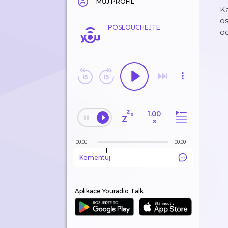
MŮJ PROFIL
Ka
os
POSLOUCHEJTE
od
1.00
×
00:00
00:00
Komentuj
Aplikace Youradio Talk