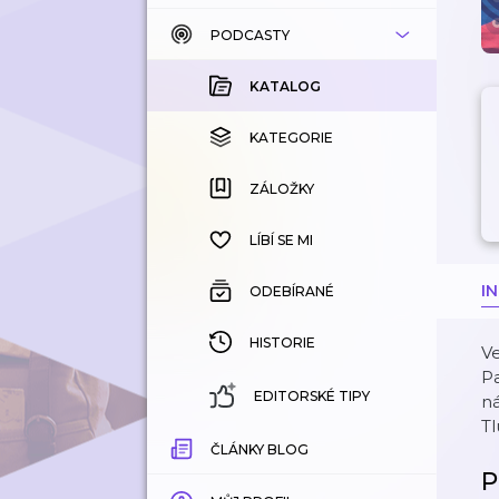
PODCASTY
KATALOG
KOUPENÉ
KATALOG
KATEGORIE
KATEGORIE
ZÁLOŽKY
ZÁLOŽKY
HISTORIE
LÍBÍ SE MI
I
ODEBÍRANÉ
HISTORIE
Ve
Pa
EDITORSKÉ TIPY
ná
Tl
ČLÁNKY BLOG
P