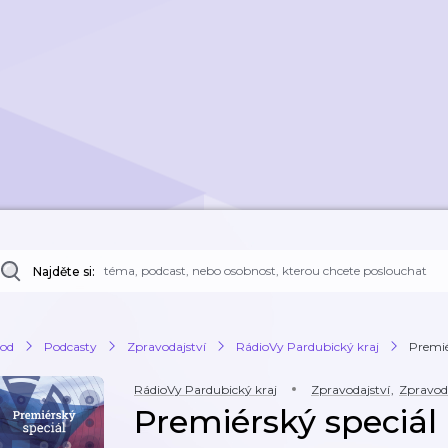
Najděte si:
od
Podcasty
Zpravodajství
RádioVy Pardubický kraj
Premiér
RádioVy Pardubický kraj
Zpravodajství
,
Zpravod
Premiérský speciál -