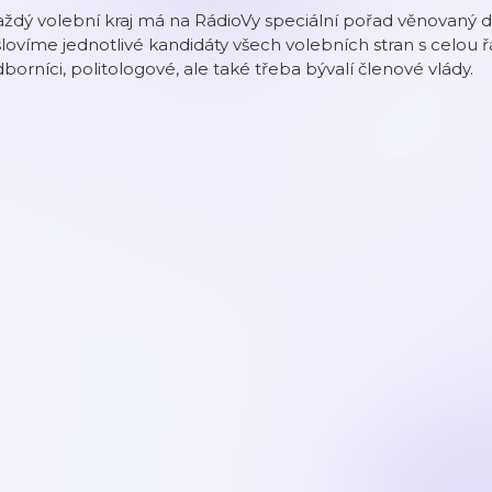
ždý volební kraj má na RádioVy speciální pořad věnovaný 
lovíme jednotlivé kandidáty všech volebních stran s celou 
borníci, politologové, ale také třeba bývalí členové vlády.