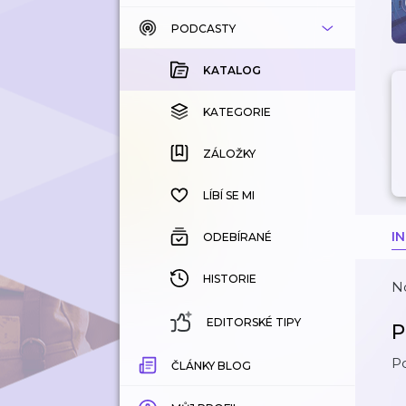
PODCASTY
KATALOG
KOUPENÉ
KATALOG
KATEGORIE
KATEGORIE
ZÁLOŽKY
ZÁLOŽKY
HISTORIE
LÍBÍ SE MI
I
ODEBÍRANÉ
HISTORIE
N
EDITORSKÉ TIPY
P
P
ČLÁNKY BLOG