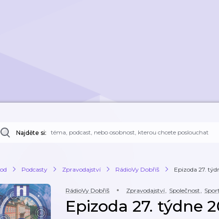
Najděte si:
od
Podcasty
Zpravodajství
RádioVy Dobříš
Epizoda 27. týd
RádioVy Dobříš
Zpravodajství
,
Společnost
,
Spor
Epizoda 27. týdne 