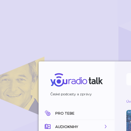
České podcasty a zprávy
Úv
PRO TEBE
AUDIOKNIHY