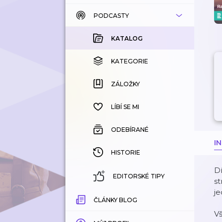
PODCASTY
KATALOG
KOUPENÉ
KATALOG
KATEGORIE
KATEGORIE
ZÁLOŽKY
ZÁLOŽKY
HISTORIE
LÍBÍ SE MI
ODEBÍRANÉ
I
HISTORIE
Dí
EDITORSKÉ TIPY
st
je
ČLÁNKY BLOG
V