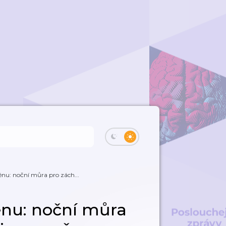
énu: noční můra pro zách...
énu: noční můra