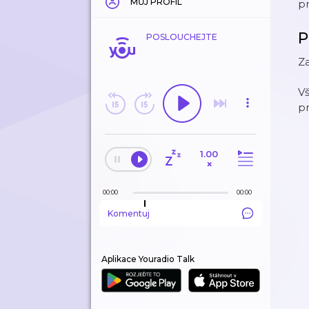
MŮJ PROFIL
p
P
POSLOUCHEJTE
Za
V
p
1.00
×
00:00
00:00
Komentuj
Aplikace Youradio Talk