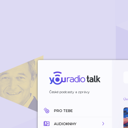
České podcasty a zprávy
Úv
PRO TEBE
AUDIOKNIHY