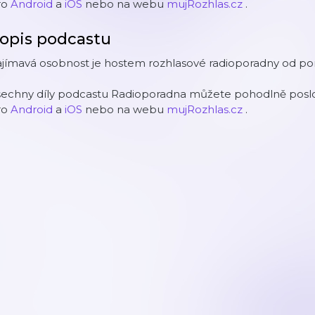
ro
Android
a
iOS
nebo na webu
mujRozhlas.cz
.
opis podcastu
jímavá osobnost je hostem rozhlasové radioporadny od pon
šechny díly podcastu Radioporadna můžete pohodlně poslou
ro
Android
a
iOS
nebo na webu
mujRozhlas.cz
.