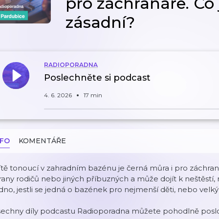
pro záchranáře. Co 
zásadní?
RADIOPORADNA
Poslechněte si podcast
4. 6. 2026
17 min
NFO
KOMENTÁŘE
tě tonoucí v zahradním bazénu je černá můra i pro záchraná
rany rodičů nebo jiných příbuzných a může dojít k neštěstí, n
dno, jestli se jedná o bazének pro nejmenší děti, nebo velk
šechny díly podcastu Radioporadna můžete pohodlně poslou