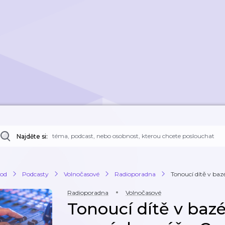
Najděte si:
od
Podcasty
Volnočasové
Radioporadna
Tonoucí dítě v baz
Radioporadna
Volnočasové
Tonoucí dítě v baz