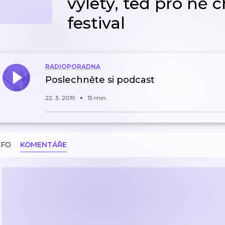
výlety, teď pro ně c
festival
RADIOPORADNA
Poslechněte si podcast
22. 3. 2019
15 min
NFO
KOMENTÁŘE