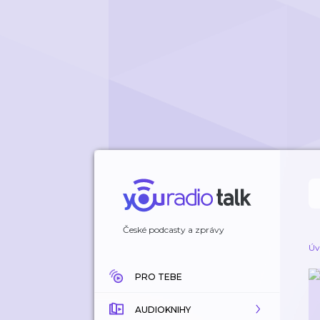
České podcasty a zprávy
Úv
PRO TEBE
AUDIOKNIHY