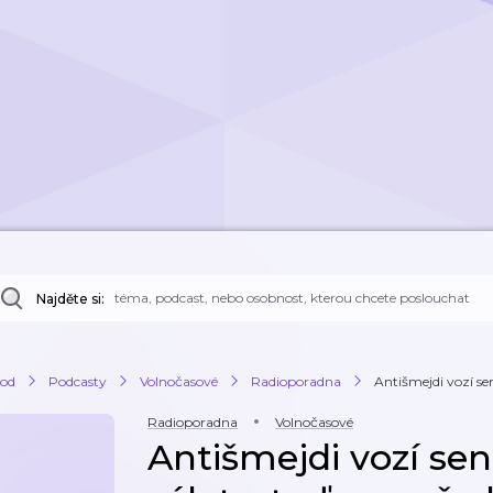
Najděte si:
od
Podcasty
Volnočasové
Radioporadna
Antišmejdi vozí se
Radioporadna
Volnočasové
Antišmejdi vozí se