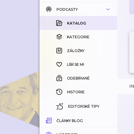
PODCASTY
KATALOG
KOUPENÉ
KATALOG
KATEGORIE
KATEGORIE
ZÁLOŽKY
ZÁLOŽKY
HISTORIE
LÍBÍ SE MI
ODEBÍRANÉ
I
HISTORIE
EDITORSKÉ TIPY
ČLÁNKY BLOG