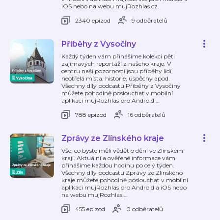
iOS nebo na webu mujRozhlas.cz.
2340 epizod
9 odběratelů
Příběhy z Vysočiny
Každý týden vám přinášíme kolekci pěti
zajímavých reportáží z našeho kraje. V
centru naší pozornosti jsou příběhy lidí,
neotřelá místa, historie, úspěchy apod.
Všechny díly podcastu Příběhy z Vysočiny
můžete pohodlně poslouchat v mobilní
aplikaci mujRozhlas pro Android
…
788 epizod
16 odběratelů
Zprávy ze Zlínského kraje
Vše, co byste měli vědět o dění ve Zlínském
kraji. Aktuální a ověřené informace vám
přinášíme každou hodinu po celý týden.
Všechny díly podcastu Zprávy ze Zlínského
kraje můžete pohodlně poslouchat v mobilní
aplikaci mujRozhlas pro Android a iOS nebo
na webu mujRozhlas.
…
455 epizod
0 odběratelů