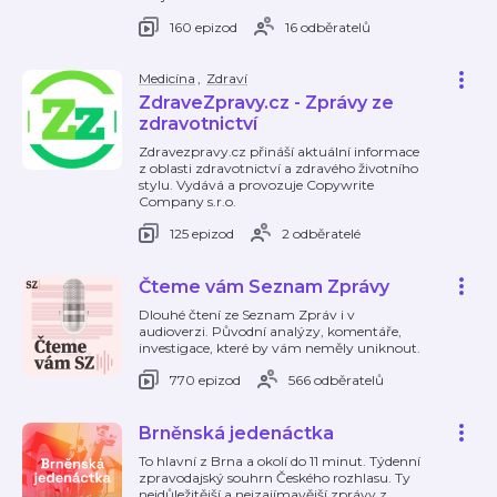
160 epizod
16 odběratelů
Medicína
,
Zdraví
ZdraveZpravy.cz - Zprávy ze
zdravotnictví
Zdravezpravy.cz přináší aktuální informace
z oblasti zdravotnictví a zdravého životního
stylu. Vydává a provozuje Copywrite
Company s.r.o.
125 epizod
2 odběratelé
Čteme vám Seznam Zprávy
Dlouhé čtení ze Seznam Zpráv i v
audioverzi. Původní analýzy, komentáře,
investigace, které by vám neměly uniknout.
770 epizod
566 odběratelů
Brněnská jedenáctka
To hlavní z Brna a okolí do 11 minut. Týdenní
zpravodajský souhrn Českého rozhlasu. Ty
nejdůležitější a nejzajímavější zprávy z