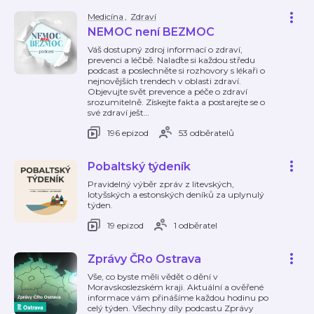
Medicína
,
Zdraví
NEMOC není BEZMOC
Váš dostupný zdroj informací o zdraví,
prevenci a léčbě. Nalaďte si každou středu
podcast a poslechněte si rozhovory s lékaři o
nejnovějších trendech v oblasti zdraví.
Objevujte svět prevence a péče o zdraví
srozumitelně. Získejte fakta a postarejte se o
své zdraví ješt
…
196 epizod
53 odběratelů
Pobaltský týdeník
Pravidelný výběr zpráv z litevských,
lotyšských a estonských deníků za uplynulý
týden.
19 epizod
1 odběratel
Zprávy ČRo Ostrava
Vše, co byste měli vědět o dění v
Moravskoslezském kraji. Aktuální a ověřené
informace vám přinášíme každou hodinu po
celý týden. Všechny díly podcastu Zprávy