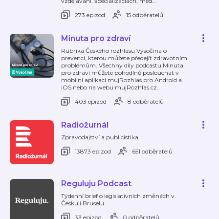
vzdelávaní, špecializáciách, med
…
273 epizod
15 odběratelů
Minuta pro zdraví
Rubrika Českého rozhlasu Vysočina o
prevenci, kterou můžete předejít zdravotním
problémům. Všechny díly podcastu Minuta
pro zdraví můžete pohodlně poslouchat v
mobilní aplikaci mujRozhlas pro Android a
iOS nebo na webu mujRozhlas.cz.
403 epizod
8 odběratelů
Radiožurnál
Zpravodajství a publicistika.
13873 epizod
651 odběratelů
Reguluju Podcast
Týdenní brief o legislativních změnách v
Česku i Bruselu.
33 epizod
0 odběratelů