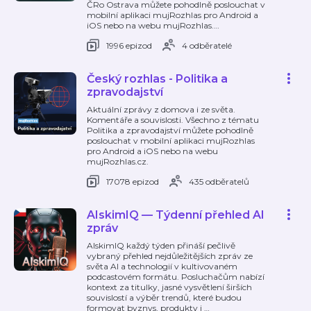
ČRo Ostrava můžete pohodlně poslouchat v
mobilní aplikaci mujRozhlas pro Android a
iOS nebo na webu mujRozhlas.
…
1996 epizod
4 odběratelé
Český rozhlas - Politika a
zpravodajství
Aktuální zprávy z domova i ze světa.
Komentáře a souvislosti. Všechno z tématu
Politika a zpravodajství můžete pohodlně
poslouchat v mobilní aplikaci mujRozhlas
pro Android a iOS nebo na webu
mujRozhlas.cz.
17078 epizod
435 odběratelů
AIskimIQ — Týdenní přehled AI
zpráv
AIskimIQ každý týden přináší pečlivě
vybraný přehled nejdůležitějších zpráv ze
světa AI a technologií v kultivovaném
podcastovém formátu. Posluchačům nabízí
kontext za titulky, jasné vysvětlení širších
souvislostí a výběr trendů, které budou
formovat byznys, produkty i
…