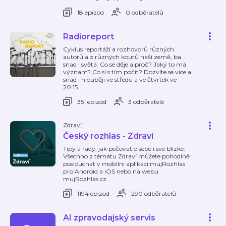
18 epizod
0 odběratelů
Radioreport
Cyklus reportáží a rozhovorů různých
autorů a z různých koutů naší země, ba
snad i světa. Co se děje a proč? Jaký to má
význam? Co si s tím počít? Dozvíte se více a
snad i hlouběji ve středu a ve čtvrtek ve
20.15.
351 epizod
3 odběratelé
Zdraví
Český rozhlas - Zdraví
Tipy a rady, jak pečovat o sebe i své blízké.
Všechno z tématu Zdraví můžete pohodlně
poslouchat v mobilní aplikaci mujRozhlas
pro Android a iOS nebo na webu
mujRozhlas.cz.
1194 epizod
290 odběratelů
AI zpravodajský servis