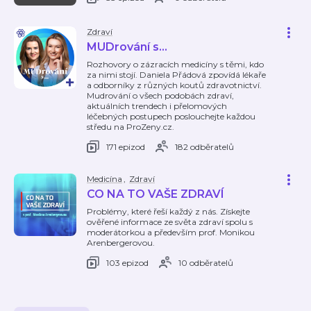
Zdraví
MUDrování s...
Rozhovory o zázracích medicíny s těmi, kdo
za nimi stojí. Daniela Přádová zpovídá lékaře
a odborníky z různých koutů zdravotnictví.
Mudrování o všech podobách zdraví,
aktuálních trendech i přelomových
léčebných postupech poslouchejte každou
středu na ProZeny.cz.
171 epizod
182 odběratelů
Medicína
,
Zdraví
CO NA TO VAŠE ZDRAVÍ
Problémy, které řeší každý z nás. Získejte
ověřené informace ze světa zdraví spolu s
moderátorkou a především prof. Monikou
Arenbergerovou.
103 epizod
10 odběratelů