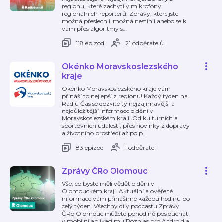
regionu, které zachytily mikrofony
regionálních reportérů. Zprávy, které jste
možná přeslechli, možná nestihli anebo se k
vám přes algoritmy s
…
118 epizod
21 odběratelů
Okénko Moravskoslezského
kraje
Okénko Moravskoslezského kraje vám
přináší to nejlepší z regionu! Každý týden na
Radiu Čas se dozvíte ty nejzajímavější a
nejdůležitější informace o dění v
Moravskoslezském kraji. Od kulturních a
sportovních událostí, přes novinky z dopravy
a životního prostředí až po p
…
83 epizod
1 odběratel
Zprávy ČRo Olomouc
Vše, co byste měli vědět o dění v
Olomouckém kraji. Aktuální a ověřené
informace vám přinášíme každou hodinu po
celý týden. Všechny díly podcastu Zprávy
ČRo Olomouc můžete pohodlně poslouchat
v mobilní aplikaci mujRozhlas pro Android a