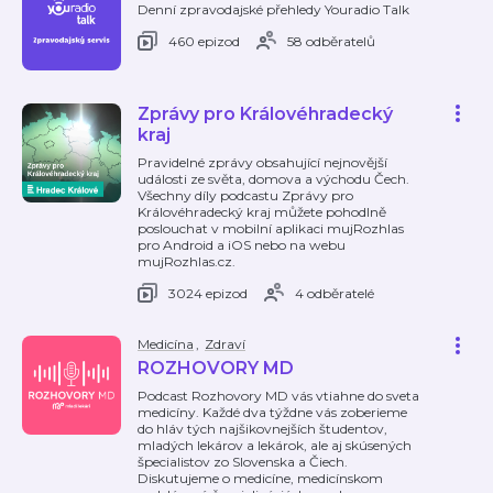
Denní zpravodajské přehledy Youradio Talk
460 epizod
58 odběratelů
Zprávy pro Královéhradecký
kraj
Pravidelné zprávy obsahující nejnovější
události ze světa, domova a východu Čech.
Všechny díly podcastu Zprávy pro
Královéhradecký kraj můžete pohodlně
poslouchat v mobilní aplikaci mujRozhlas
pro Android a iOS nebo na webu
mujRozhlas.cz.
3024 epizod
4 odběratelé
Medicína
,
Zdraví
ROZHOVORY MD
Podcast Rozhovory MD vás vtiahne do sveta
medicíny. Každé dva týždne vás zoberieme
do hláv tých najšikovnejších študentov,
mladých lekárov a lekárok, ale aj skúsených
špecialistov zo Slovenska a Čiech.
Diskutujeme o medicíne, medicínskom