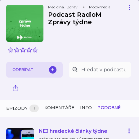
Medicína
,
Zdraví
Mobymedia
Podcast RadioM
Zprávy týdne
ODEBÍRAT
KOMENTÁŘE
INFO
PODOBNÉ
EPIZODY
1
NEJ hradecké články týdne
Každý týden pro vás v Českém rozhlase