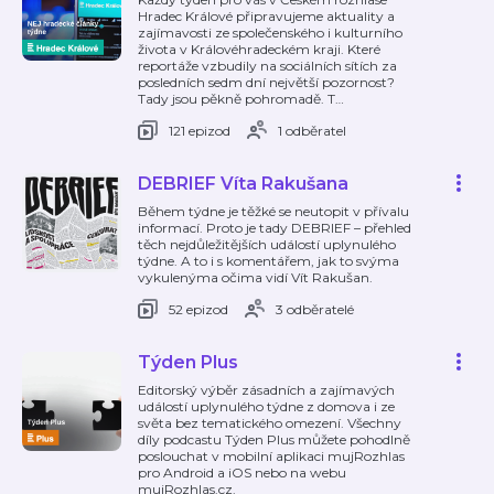
Hradec Králové připravujeme aktuality a
zajímavosti ze společenského i kulturního
života v Královéhradeckém kraji. Které
reportáže vzbudily na sociálních sítích za
posledních sedm dní největší pozornost?
Tady jsou pěkně pohromadě. T
…
121 epizod
1 odběratel
DEBRIEF Víta Rakušana
Během týdne je těžké se neutopit v přívalu
informací. Proto je tady DEBRIEF – přehled
těch nejdůležitějších událostí uplynulého
týdne. A to i s komentářem, jak to svýma
vykulenýma očima vidí Vít Rakušan.
52 epizod
3 odběratelé
Týden Plus
Editorský výběr zásadních a zajímavých
událostí uplynulého týdne z domova i ze
světa bez tematického omezení. Všechny
díly podcastu Týden Plus můžete pohodlně
poslouchat v mobilní aplikaci mujRozhlas
pro Android a iOS nebo na webu
mujRozhlas.cz.