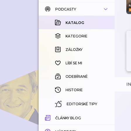
PODCASTY
KATALOG
KOUPENÉ
KATALOG
KATEGORIE
KATEGORIE
ZÁLOŽKY
ZÁLOŽKY
HISTORIE
LÍBÍ SE MI
ODEBÍRANÉ
I
HISTORIE
EDITORSKÉ TIPY
ČLÁNKY BLOG