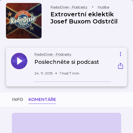
RadioDixie - Podcasty
Hudba
Extrovertní eklektik
Josef Buxom Odstrčil
RadioDixie - Podcasty
Poslechněte si podcast
24. 11. 2015
1 hod 7 min
INFO
KOMENTÁŘE