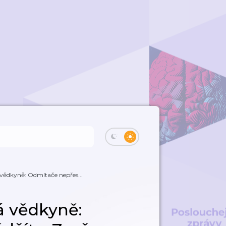
ědkyně: Odmítače nepřes...
 vědkyně: