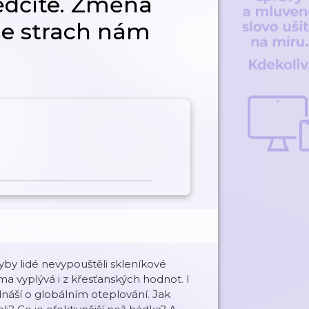
dčíte. Změna
ale strach nám
yby lidé nevypouštěli skleníkové
ma vyplývá i z křesťanských hodnot. I
náší o globálním oteplování. Jak