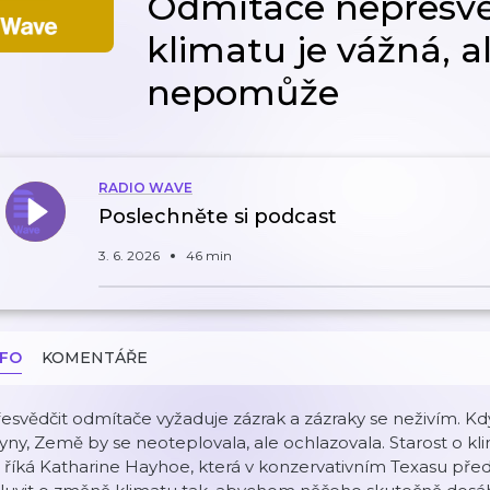
Odmítače nepřesvě
klimatu je vážná, 
nepomůže
RADIO WAVE
Poslechněte si podcast
3. 6. 2026
46 min
NFO
KOMENTÁŘE
esvědčit odmítače vyžaduje zázrak a zázraky se neživím. Kd
yny, Země by se neoteplovala, ale ochlazovala. Starost o kli
 říká Katharine Hayhoe, která v konzervativním Texasu před