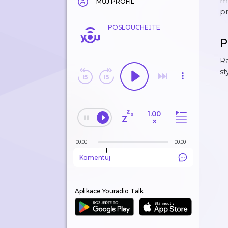
ml
MŮJ PROFIL
pr
POSLOUCHEJTE
P
Ra
st
1.00
×
00:00
00:00
Komentuj
Aplikace Youradio Talk