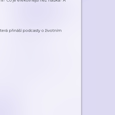
? Co je efektivnější než hádka? A
terá přináší podcasty o životním