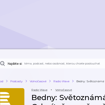
Najděte si:
od
Podcasty
Volnočasové
Radio Wave
Bedny: Světoznámá v
Radio Wave
Volnočasové
Bedny: Světoznámá