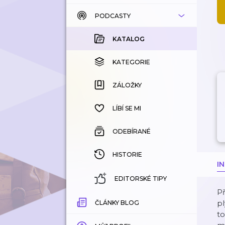
PODCASTY
KATALOG
KOUPENÉ
KATALOG
KATEGORIE
KATEGORIE
ZÁLOŽKY
ZÁLOŽKY
HISTORIE
LÍBÍ SE MI
ODEBÍRANÉ
HISTORIE
I
EDITORSKÉ TIPY
Př
pl
ČLÁNKY BLOG
to