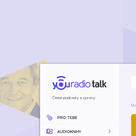
České podcasty a zprávy
Úv
PRO TEBE
AUDIOKNIHY