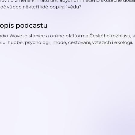
uvit o změně klimatu tak, abychom něčeho skutečně dosáhli
oč vůbec někteří lidé popírají vědu?
opis podcastu
dio Wave je stanice a online platforma Českého rozhlasu, k
ylu, hudbě, psychologii, módě, cestování, vztazích i ekologii.