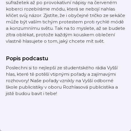
sufražetek až po provokativní nápisy na červeném
koberci rozebíráme módu, která se nebojí nahlas
křičet svůj názor. Zjistíte, že i obyčejné tričko ze sekáče
může být vaším tichým protestem proti rychlé módě
a konzumnímu světu. Tak na to myslete, až se budete
zítra oblékat, protože každým kouskem oblečení
vlastně hlasujete o tom, jaký chcete mít svět.
Popis podcastu
Poslechni si to nejlepší ze studentského rádia Vyšší
hlas, které tě potěší vtipnými pořady a zajímavými
rozhovory! Naše pořady vznikly na Vyšší odborné
škole publicistiky v oboru Rozhlasová publicistika a
jistě budou bavit i tebe!