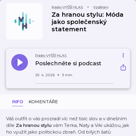
Rádio VYŠŠÍ HLAS
Vzdělání
Za hranou stylu: Móda
jako společenský
statement
Rádio VYŠŠÍ HLAS
Poslechněte si podcast
29. 4. 2026
3 min
INFO
KOMENTÁŘE
Váš outfit o vás prozradí víc než tisíc slov a v dnešním
díle
Za hranou stylu
vám Terka, Naty a Viki ukážou, jak
ho využít jako politickou zbraň. Od bílých šatů