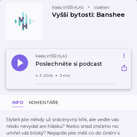
Rádio VYŠŠÍ HLAS
Vzdělání
Vyšší bytosti: Banshee
Rádio VYŠŠÍ HLAS
Poslechněte si podcast
4. 5. 2026
3 min
INFO
KOMENTÁŘE
Slyšeli jste někdy už srdceryvný křik, ale vedle vás
nikdo nevydal ani hlásku? Nebo snad zničeho nic
umřel váš blízký? Nejspíše jste měli co do činění s