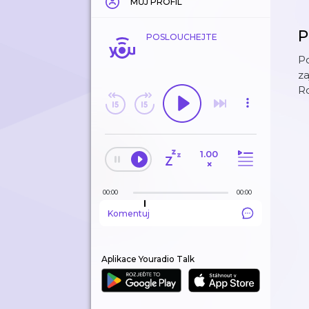
MŮJ PROFIL
P
POSLOUCHEJTE
Po
za
Ro
1.00
×
00:00
00:00
Komentuj
Aplikace Youradio Talk