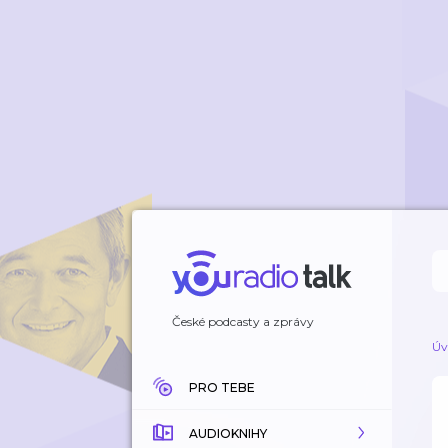
České podcasty a zprávy
Úv
PRO TEBE
AUDIOKNIHY