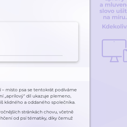
í – místo psa se tentokrát podíváme
í „aprílový“ díl ukazuje plemeno,
š klidného a oddaného společníka.
áročnějších stránkách chovu, včetně
ehčení od psí tématiky, díky čemuž