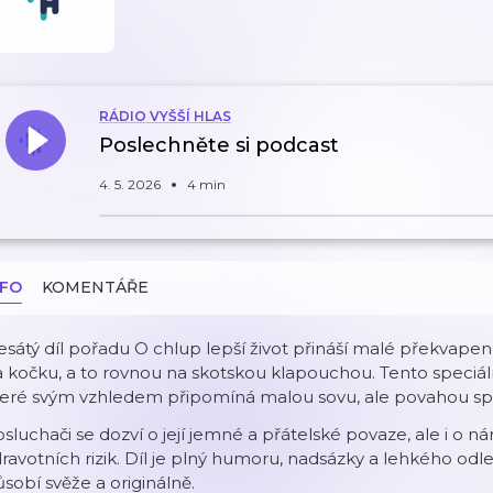
RÁDIO VYŠŠÍ HLAS
Poslechněte si podcast
4. 5. 2026
4 min
NFO
KOMENTÁŘE
esátý díl pořadu
O chlup lepší život
přináší malé překvapen
 kočku, a to rovnou na skotskou klapouchou. Tento speciáln
teré svým vzhledem připomíná malou sovu, ale povahou spí
sluchači se dozví o její jemné a přátelské povaze, ale i o n
ravotních rizik. Díl je plný humoru, nadsázky a lehkého odl
sobí svěže a originálně.