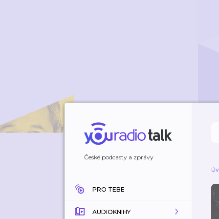
České podcasty a zprávy
Úv
PRO TEBE
AUDIOKNIHY