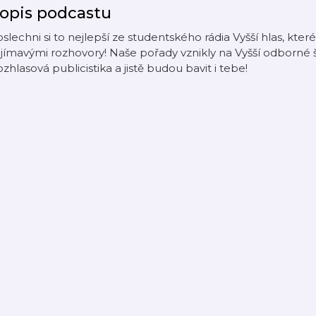
opis podcastu
slechni si to nejlepší ze studentského rádia Vyšší hlas, kter
jímavými rozhovory! Naše pořady vznikly na Vyšší odborné š
zhlasová publicistika a jistě budou bavit i tebe!