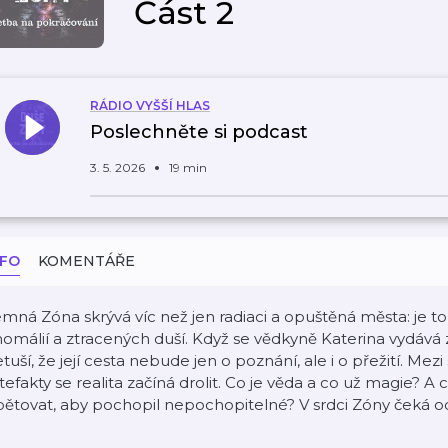
Část 2
RÁDIO VYŠŠÍ HLAS
Poslechněte si podcast
3. 5. 2026
19 min
NFO
KOMENTÁŘE
mná Zóna skrývá víc než jen radiaci a opuštěná města: je to
omálií a ztracených duší. Když se vědkyně Katerina vydává
tuší, že její cesta nebude jen o poznání, ale i o přežití. Mezi
tefakty se realita začíná drolit. Co je věda a co už magie? 
ětovat, aby pochopil nepochopitelné? V srdci Zóny čeká od