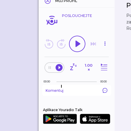
MŮJ PROFIL
P
Po
POSLOUCHEJTE
za
Ro
1.00
×
00:00
00:00
Komentuj
Aplikace Youradio Talk