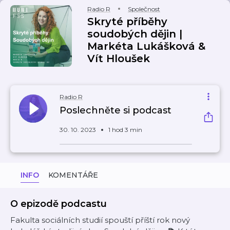
Radio R
Společnost
Skryté příběhy
soudobých dějin |
Markéta Lukášková &
Vít Hloušek
Radio R
Poslechněte si podcast
30. 10. 2023
1 hod 3 min
INFO
KOMENTÁŘE
O epizodě podcastu
Fakulta sociálních studií spouští příští rok nový