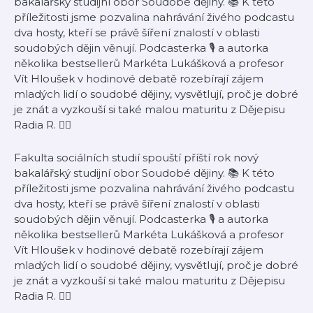
bakalářský studijní obor Soudobé dějiny. 📚 K této
příležitosti jsme pozvalina nahrávání živého podcastu
dva hosty, kteří se právě šíření znalostí v oblasti
soudobých dějin věnují. Podcasterka 🎙️ a autorka
několika bestsellerů Markéta Lukášková a profesor
Vít Hloušek v hodinové debatě rozebírají zájem
mladých lidí o soudobé dějiny, vysvětlují, proč je dobré
je znát a vyzkouší si také malou maturitu z Dějepisu
Radia R. ✌🏻
Fakulta sociálních studií spouští příští rok nový
bakalářský studijní obor Soudobé dějiny. 📚 K této
příležitosti jsme pozvalina nahrávání živého podcastu
dva hosty, kteří se právě šíření znalostí v oblasti
soudobých dějin věnují. Podcasterka 🎙️ a autorka
několika bestsellerů Markéta Lukášková a profesor
Vít Hloušek v hodinové debatě rozebírají zájem
mladých lidí o soudobé dějiny, vysvětlují, proč je dobré
je znát a vyzkouší si také malou maturitu z Dějepisu
Radia R. ✌🏻