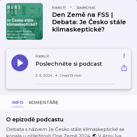
Radio R
Společnost
Den Země na FSS |
Debata: Je Česko stále
klimaskeptické?
Radio R
Poslechněte si podcast
3. 5. 2024
1 hod 13 min
INFO
KOMENTÁŘE
O epizodě podcastu
Debata s názvem Je Česko stále klimaskeptické se
konala u příležitosti Dne Země 2024. 🌏 V Atriu Iva