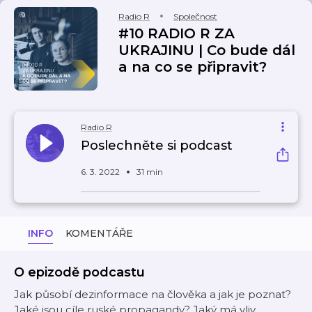
Radio R
Společnost
#10 RADIO R ZA
UKRAJINU | Co bude dál
a na co se připravit?
Radio R
Poslechněte si podcast
6. 3. 2022
31 min
INFO
KOMENTÁŘE
O epizodě podcastu
Jak působí dezinformace na člověka a jak je poznat?
Jaké jsou cíle ruské propagandy? Jaký má vliv