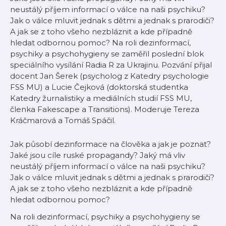
neustálý příjem informací o válce na naši psychiku?
Jak o válce mluvit jednak s dětmi a jednak s prarodiči?
A jak se z toho všeho nezbláznit a kde případně
hledat odbornou pomoc? Na roli dezinformací,
psychiky a psychohygieny se zaměřil poslední blok
speciálního vysílání Radia R za Ukrajinu. Pozvání přijal
docent Jan Šerek (psycholog z Katedry psychologie
FSS MU) a Lucie Čejková (doktorská studentka
Katedry žurnalistiky a mediálních studií FSS MU,
členka Fakescape a Transitions). Moderuje Tereza
Kráčmarová a Tomáš Spáčil.
Jak působí dezinformace na člověka a jak je poznat?
Jaké jsou cíle ruské propagandy? Jaký má vliv
neustálý příjem informací o válce na naši psychiku?
Jak o válce mluvit jednak s dětmi a jednak s prarodiči?
A jak se z toho všeho nezbláznit a kde případně
hledat odbornou pomoc?
Na roli dezinformací, psychiky a psychohygieny se