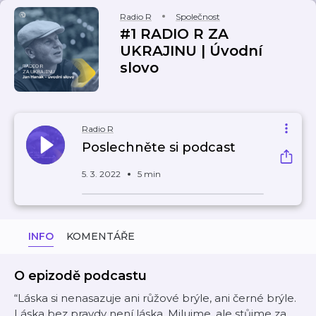
Radio R
Společnost
#1 RADIO R ZA
UKRAJINU | Úvodní
slovo
Radio R
Poslechněte si podcast
5. 3. 2022
5 min
INFO
KOMENTÁŘE
O epizodě podcastu
“Láska si nenasazuje ani růžové brýle, ani černé brýle.
Láska bez pravdy není láska. Milujme, ale stůjme za