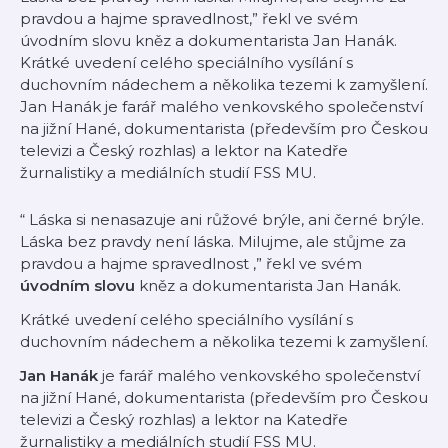
pravdou a hajme spravedlnost,” řekl ve svém
úvodním slovu kněz a dokumentarista Jan Hanák.
Krátké uvedení celého speciálního vysílání s
duchovním nádechem a několika tezemi k zamyšlení.
Jan Hanák je farář malého venkovského společenství
na jižní Hané, dokumentarista (především pro Českou
televizi a Český rozhlas) a lektor na Katedře
žurnalistiky a mediálních studií FSS MU.
“
Láska si nenasazuje ani růžové brýle, ani černé brýle.
Láska bez pravdy není láska. Milujme, ale stůjme za
pravdou a hajme spravedlnost
,” řekl ve svém
úvodním slovu
kněz a dokumentarista Jan Hanák.
Krátké uvedení celého speciálního vysílání s
duchovním nádechem a několika tezemi k zamyšlení.
Jan Hanák
je farář malého venkovského společenství
na jižní Hané, dokumentarista (především pro Českou
televizi a Český rozhlas) a lektor na Katedře
žurnalistiky a mediálních studií FSS MU.