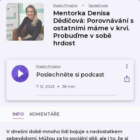
Radio Prostor
Společnost
Mentorka Denisa
Dědičová: Porovnávání s
ostatními máme v krvi.
Probuďme v sobě
hrdost
Radio Prostor
Poslechněte si podcast
7. 12. 2023
38 min
INFO
KOMENTÁŘE
V dnešní době mnoho lidí bojuje s nedostatkem
sebevědomí. Můžou za to sociální sítě, ale i to, že si